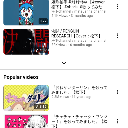
処刑拍手 #처형박수 【#cover
松下】 #shorts #歌ってみた
松下channel / matsushita channel
5.1K views
3 months ago
0:22
決闘 / PENGUIN
RESEARCH【Cover：松下】
松下channel / matsushita channel
32K views
6 months ago
4:37
Popular videos
『おねがいダーリン』を歌って
みました。【松下】
9.3M views
11 years ago
3:16
『チェチェ・チェック・ワンツ
ー！』を歌ってみました。【松
下】