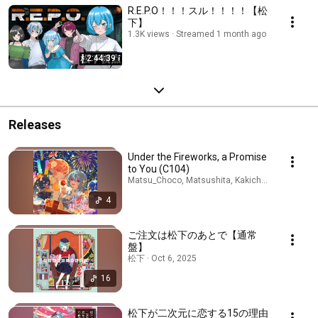
R.E.P.O！！！スル！！！！【松
下】
1.3K views
Streamed 1 month ago
2:44:39
Releases
Under the Fireworks, a Promise
to You (C104)
Matsu_Choco, Matsushita, Kakichoco · Jul 23, 
4
ご注文は松下のあとで【通常
盤】
松下 · Oct 6, 2025
16
松下が二次元に恋する15の理由