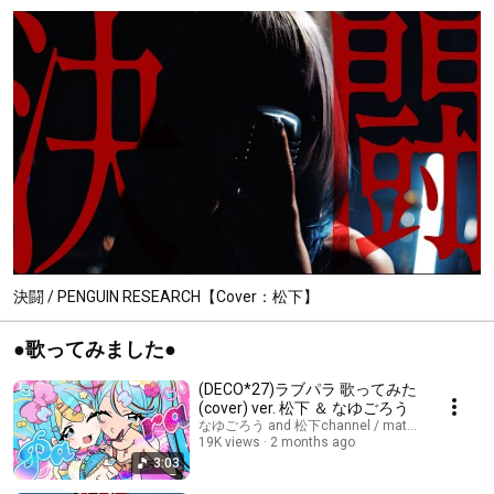
決闘 / PENGUIN RESEARCH【Cover：松下】
●歌ってみました●
(DECO*27)ラブパラ 歌ってみた
(cover) ver. 松下 ＆ なゆごろう
なゆごろう and 松下channel / matsushita chann
19K views
2 months ago
3:03