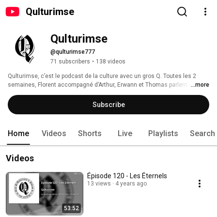
Qulturimse
Qulturimse
@qulturimse777
71 subscribers
•
138 videos
Qulturimse, c’est le podcast de la culture avec un gros Q. Toutes les 2 
semaines, Florent accompagné d’Arthur, Erwann et Thomas parlent de 
...more
culture à leur manière. 
Subscribe
Home
Videos
Shorts
Live
Playlists
Search
Videos
Épisode 120 - Les Éternels
13 views
4 years ago
53:52