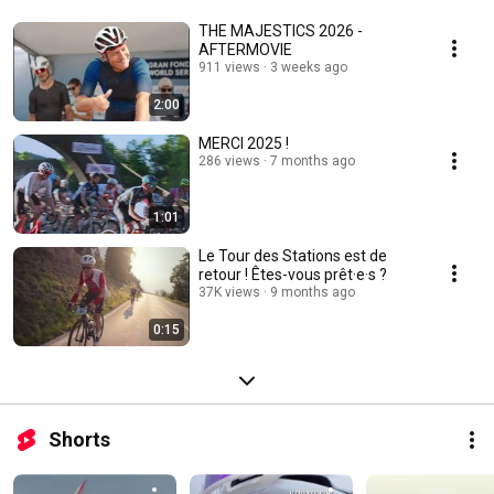
THE MAJESTICS 2026 -
AFTERMOVIE
911 views
3 weeks ago
2:00
MERCI 2025 !
286 views
7 months ago
1:01
Le Tour des Stations est de
retour ! Êtes-vous prêt·e·s ?
37K views
9 months ago
0:15
Shorts