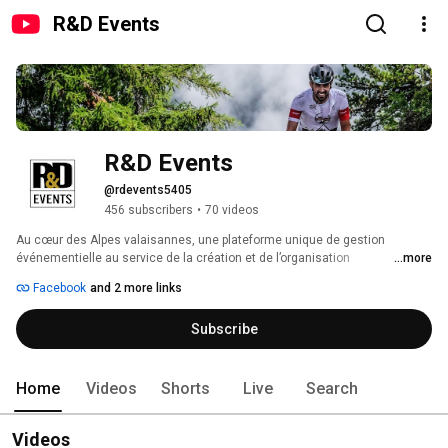
R&D Events
R&D Events
@rdevents5405
456 subscribers
•
70 videos
Au cœur des Alpes valaisannes, une plateforme unique de gestion 
événementielle au service de la création et de l’organisation 
...more
d'événements sportifs fédérateurs, et du développement de produits 
Facebook
and 2 more links
innovants. 
Subscribe
Home
Videos
Shorts
Live
Search
Videos