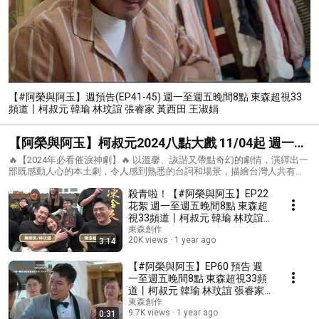
【#阿榮與阿玉】週預告(EP41-45) 週一至週五晚間8點 東森超視33
頻道丨柯叔元 韓瑜 林玟誼 張睿家 黃西田 王淑娟
【阿榮與阿玉】柯叔元2024八點大戲 11/04起 週一至
週五晚間8點 東森超視33頻道 🌟
🔥【2024年必看催淚神劇】🔥 以溫馨、詼諧又帶點奇幻的劇情，演繹出一
部既感動人心的本土劇，令人感到熟悉的台詞和場景，描繪台灣人共有的
生活記憶。
殺青啦！【#阿榮與阿玉】EP22
花絮 週一至週五晚間8點 東森超
視33頻道丨柯叔元 韓瑜 林玟誼
張睿家 黃西田 王淑娟
東森創作
20K views
1 year ago
3:14
【#阿榮與阿玉】EP60 預告 週
一至週五晚間8點 東森超視33頻
道丨柯叔元 韓瑜 林玟誼 張睿家
黃西田 王淑娟
東森創作
9.7K views
1 year ago
0:31