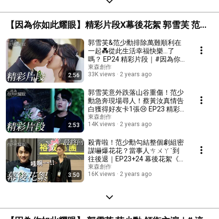
【因為你如此耀眼】精彩片段X幕後花絮 郭雪芙 范少
勳 領銜主演｜✰ 想要你因為我，變得更加耀眼 ✰
郭雪芙&范少勳排除萬難順利在
一起💑從此生活幸福快樂…了
嗎？ EP24 精彩片段｜#因為你
如此耀眼 #TheWayYouShine
東森創作
33K views
2 years ago
2:56
郭雪芙意外跌落山谷重傷！范少
勳急奔現場尋人！蔡黃汝真情告
白獲得好友卡1張😢 EP23 精彩
片段｜#因為你如此耀眼
東森創作
14K views
2 years ago
2:53
#TheWayYouShine
殺青啦！范少勳勾結整個劇組密
謀嚇爆花花？當事人ㄘㄨㄚˋ到
往後退｜EP23+24 幕後花絮《因
為你如此耀眼》
東森創作
16K views
2 years ago
3:50