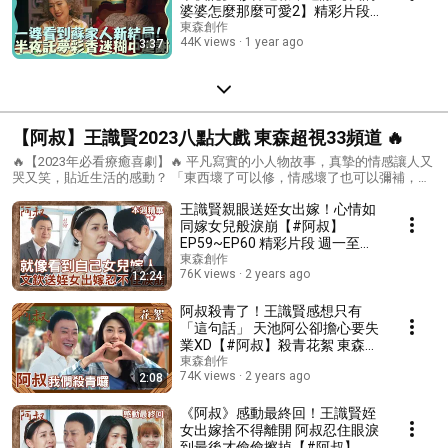
婆婆怎麼那麼可愛2】精彩片段
｜本週日晚間8點 東森戲劇40頻
東森創作
44K views
1 year ago
3:37
道 鍾欣凌 黃姵嘉 洪都拉斯 張書
偉 邱凱偉 王少偉 楊銘威 蘇晏霈
林筳諭
【阿叔】王識賢2023八點大戲 東森超視33頻道 🔥
🔥【2023年必看療癒喜劇】🔥 平凡寫實的小人物故事，真摯的情感讓人又
哭又笑，貼近生活的感動？ 「東西壞了可以修，情感壞了也可以彌補，
但...還能夠回到什麼事都沒發生的樣子嗎」
王識賢親眼送姪女出嫁！心情如
同嫁女兒般淚崩【#阿叔】
EP59~EP60 精彩片段 週一至週
五晚間8點 東森超視33頻道 丨王
東森創作
76K views
2 years ago
12:24
識賢 韓瑜 張睿家 林玟誼 柏妍樺
王彩樺 民雄 黃西田
阿叔殺青了！王識賢感想只有
「這句話」 天池阿公卻擔心要失
業XD【#阿叔】殺青花絮 東森超
視33頻道 丨王識賢 韓瑜 張睿家
東森創作
74K views
2 years ago
2:08
林玟誼 柏妍樺 王彩樺 民雄 黃西
田
《阿叔》感動最終回！王識賢姪
女出嫁捨不得離開 阿叔忍住眼淚
到最後才偷偷擦掉【#阿叔】