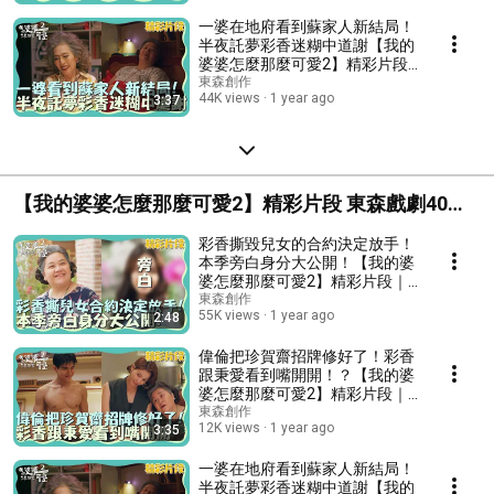
楊銘威 蘇晏霈 林筳諭
一婆在地府看到蘇家人新結局！
半夜託夢彩香迷糊中道謝【我的
婆婆怎麼那麼可愛2】精彩片段
｜本週日晚間8點 東森戲劇40頻
東森創作
44K views
1 year ago
3:37
道 鍾欣凌 黃姵嘉 洪都拉斯 張書
偉 邱凱偉 王少偉 楊銘威 蘇晏霈
林筳諭
【我的婆婆怎麼那麼可愛2】精彩片段 東森戲劇40頻
道｜鍾欣凌 黃姵嘉 洪都拉斯 張書偉 邱凱偉 王少偉 楊
彩香撕毀兒女的合約決定放手！
銘威 蘇晏霈 林筳諭 勇兔｜
本季旁白身分大公開！【我的婆
婆怎麼那麼可愛2】精彩片段｜
東森戲劇40頻道 鍾欣凌 黃姵嘉
東森創作
55K views
1 year ago
2:48
洪都拉斯 張書偉 邱凱偉 王少偉
楊銘威 蘇晏霈 林筳諭
偉倫把珍賀齋招牌修好了！彩香
跟秉愛看到嘴開開！？【我的婆
婆怎麼那麼可愛2】精彩片段｜
東森戲劇40頻道 鍾欣凌 黃姵嘉
東森創作
12K views
1 year ago
3:35
洪都拉斯 張書偉 邱凱偉 王少偉
楊銘威 蘇晏霈 林筳諭
一婆在地府看到蘇家人新結局！
半夜託夢彩香迷糊中道謝【我的