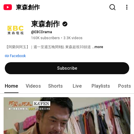
東森創作
東森創作
@EBCDrama
160K subscribers
•
3.3K videos
【阿榮與阿玉】｜週一至週五晚間8點 東森超視33頻道 
...more
Facebook
Subscribe
Home
Videos
Shorts
Live
Playlists
Posts