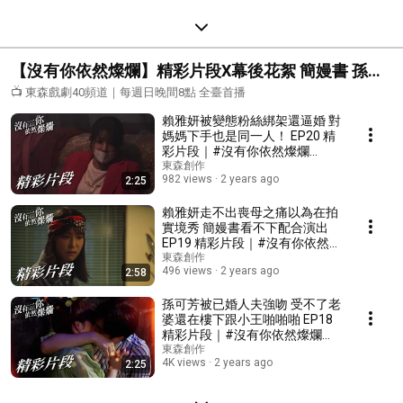
【沒有你依然燦爛】精彩片段X幕後花絮 簡嫚書 孫可
芳 賴雅妍 領銜主演｜❝當我沒有了你，如何活出燦爛
📺 東森戲劇40頻道｜每週日晚間8點 全臺首播
的人生？❞
賴雅妍被變態粉絲綁架還逼婚 對
媽媽下手也是同一人！ EP20 精
彩片段｜#沒有你依然燦爛
#LoveYourself
東森創作
982 views
2 years ago
2:25
賴雅妍走不出喪母之痛以為在拍
實境秀 簡嫚書看不下配合演出
EP19 精彩片段｜#沒有你依然燦
爛 #LoveYourself
東森創作
496 views
2 years ago
2:58
孫可芳被已婚人夫強吻 受不了老
婆還在樓下跟小王啪啪啪 EP18
精彩片段｜#沒有你依然燦爛
#LoveYourself
東森創作
4K views
2 years ago
2:25