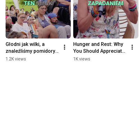
Głodni jak wilki, a 
Hunger and Rest: Why 
znaleźliśmy pomidory! 
You Should Appreciate 
Niesamowite! #shorts
Every Bite and Sleep 
1.2K views
1K views
Beata Pawlikowska 
#shorts