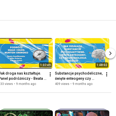
1:37:49
1:48:02
Jak droga nas kształtuje. 
Substancje psychodeliczne, 
Panel podróżniczy - Beata 
święte enteogeny czy 
Pawlikowska, Polarny, 
neuropsychologia mózgu - 
633 views
•
9 months ago
409 views
•
9 months ago
Łukasz Gołoś -  Wibracje
panel Festiwal Wibracje