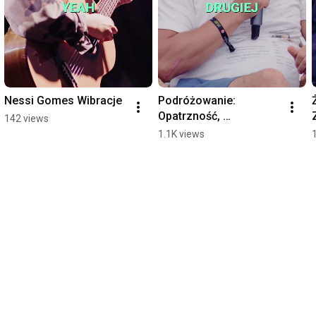
Nessi Gomes Wibracje
Podróżowanie: 
Opatrzność, 
142 views
Bezbronność i 
1.1K views
Cieplejsze Uczucia 
#shorts