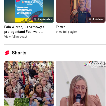
5 episodes
4 videos
Fala Wibracji - rozmowy z 
Tantra
prelegentami Festiwalu 
View full playlist
Wibracje
View full podcast
Shorts