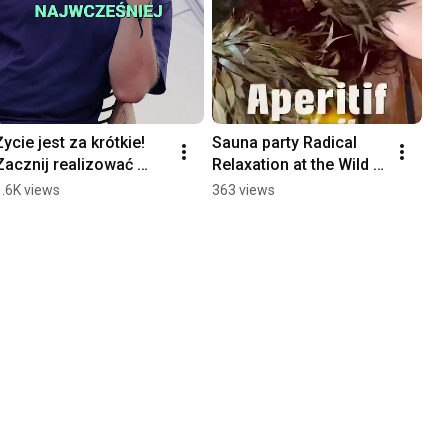
Życie jest za krótkie! 
Sauna party Radical 
Zacznij realizować 
Relaxation at the Wild 
marzenia TERAZ! 
Aperitif of the Vibration 
1.6K views
363 views
#shorts
Festival 
#personalgrowth #ce...