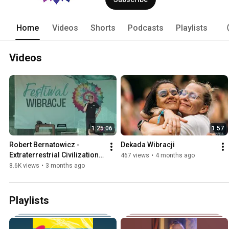
Home
Videos
Shorts
Podcasts
Playlists
Videos
1:25:06
1:57
Robert Bernatowicz - 
Dekada Wibracji
Extraterrestrial Civilizations, 
467 views
•
4 months ago
UFO Vibrations Festival
8.6K views
•
3 months ago
Playlists