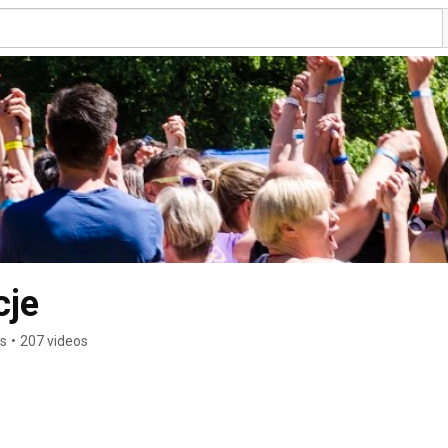
cje
rs
•
207 videos