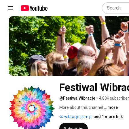
Festiwal Wibra
@FestiwalWibracje
•
4.83K subscribe
More about this channel
...more
wibracje.com.pl
and 1 more link
Subscribe