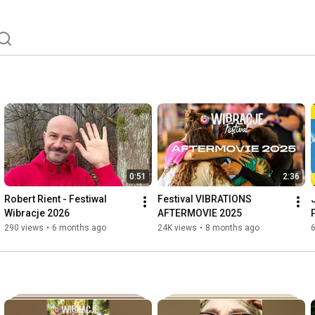
0:51
2:36
Robert Rient - Festiwal 
Festival VIBRATIONS 
Wibracje 2026
AFTERMOVIE 2025
290 views
•
6 months ago
24K views
•
8 months ago