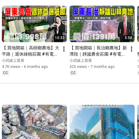
10:32
5:50
【 買地開箱｜高樹鄉農地】大
【 買地開箱｜長治鄉農地】新
平路｜退休綠植莊園 #有電自
潭段｜靜謐農舍莊園 #有電無
來水 #機能完善 #合法農舍｜
水 #機能完善 #出入方便｜開
小武線上賞屋
小武線上賞屋
開價９９８萬｜近高樹市集．
價１３９１萬｜農地方正好規
4.7K views
•
6 months ago
325 views
•
7 months ago
1
高樹國中．高樹國小｜國道十
劃｜近長興國小．長治國中．
CC
CC
號里港交流道｜國道三號九如
屏東觀光夜市｜屏東基督教醫
交流道
院．國道三號長治交流道