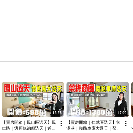
■-------------------------------------------------------

小武傳送門: 
https://open.firstory.me/user/xiaowu/...
房地產諮詢: 
https://lin.ee/F52XnRx
■------------------------------------------------------

如果你有房地產想出租出售

我們將透過專人影片介紹的方式

增加您物件的曝光度

讓更多客戶看見房子的真價值

📍富盛不動產經紀企業行

📍東森房屋高雄仁武店

📍高雄數位房仲團隊

📍經紀人：儲翠霞(91)高市字第00248號

■------------------------

📣不 動 產 諮 詢 : ( 0 7 ) 3 7 3 - 5 5 5 5

📣Y T 賞 屋 頻 道 : 小 武 線 上 賞 屋

#東森房屋仁武店
#小武線上賞屋
#最強行銷團隊
#仁武在地經營
13:38
17:00
#仁武在地深耕
#仁武仲介團隊
#仁武行銷團隊
#包租代管
【買房開箱｜鳳山區透天】鳳
【買房開箱｜仁武區透天】後
#代租代管
#房東房客
#買屋賣屋
#買房賣房
#數位房仲團隊
仁路｜懷舊低總價透天｜近商
港巷｜臨路車庫大透天｜鄰近
#仁武透天
#仁武別墅
#仁武土地
#仁武大樓
#仁武店面