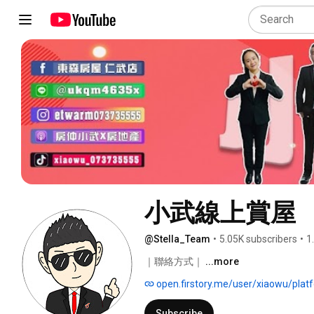
小武線上賞屋
@Stella_Team
•
5.05K subscribers
•
1
｜聯絡方式｜ 
...more
open.firstory.me/user/xiaowu/plat
Subscribe