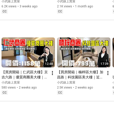
圈學區｜採光明亮｜生活機能
國道｜近商圈學區 ｜機能完善
小武線上賞屋
小武線上賞屋
#仁武廠房
#八卦寮
#文武公園
#北屋滯洪池
#仁武房仲
便利｜格局方正｜開價698萬
｜開價1380萬
6.2K views
•
3 weeks ago
2.1K views
•
1 month ago
#高雄房仲
CC
CC
12:48
17:39
【買房開箱｜仁武區大樓】京
【買房開箱｜楠梓區大樓】加
吉六路｜優質商圈美大樓｜近
昌路｜科技園區美大樓｜近商
商圈學區｜採光明亮｜生活機
圈學區｜採光明亮｜生活機能
小武線上賞屋
小武線上賞屋
能便利｜開價1158萬
便利｜開價799萬
580 views
•
2 weeks ago
2.5K views
•
2 weeks ago
6
CC
CC