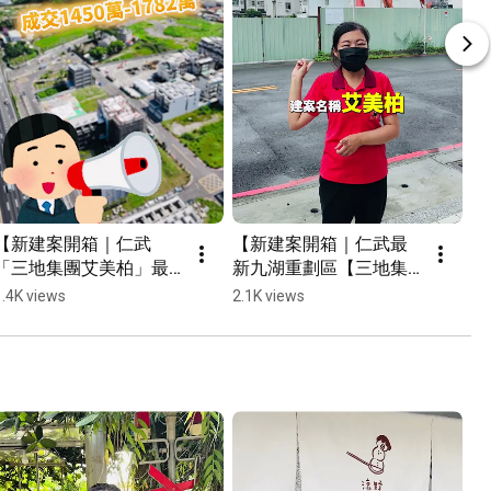
【新建案開箱｜仁武
【新建案開箱｜仁武最
【
「三地集團艾美柏」最
新九湖重劃區【三地集
設
新成交行情！！ 】#小
團艾美柏】來了！！ 】
沐
1.4K views
2.1K views
2.
武線上賞屋 #九湖重劃
#小武線上賞屋 #九湖重
賞
區 #數位房仲團隊 #三地
劃區 #數位房仲團隊 #三
仲
集團 #仁武 #新建案 
地集團 #仁武 #新建案 
#
#shorts
#shorts