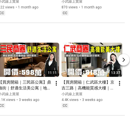
國道｜鄰近航太園區｜近商圈
圈學區｜格局方正｜生活機能
小武線上賞屋
小武線上賞屋
學區 寵物公園｜開價1588萬
便利｜開價1698萬
622 views
•
1 month ago
870 views
•
1 month ago
CC
CC
11:11
13:37
【買房開箱｜三民區公寓】鼎
【買房開箱｜仁武區大樓】京
強街｜舒適生活美公寓｜地段
吉三路｜高機能質感大樓｜地
優質｜近商圈學區 ｜採光明亮
段優質｜近商圈學區 ｜樓下就
小武線上賞屋
小武線上賞屋
｜開價598萬
是星巴克｜開價818萬
.1K views
•
3 weeks ago
4.4K views
•
3 weeks ago
CC
CC