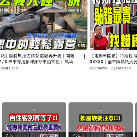
5:55
箱】開特斯拉去露營 體驗再升級｜開箱
【電動車開箱】特斯拉 
3 / Y / X 專車專用象牌床墊車泊背包｜ 島嶼咖
3XXXX｜全車隔熱紙只要
sla #modely #model3 #models 
#tesla #modely #mod
 years ago
522 views
•
2 years ago
熱佳 #n7