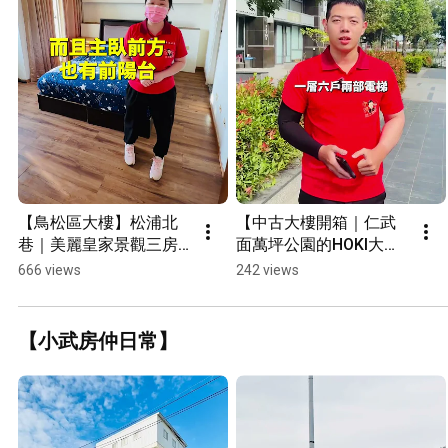
【鳥松區大樓】松浦北
【中古大樓開箱｜仁武
巷｜美麗皇家景觀三房 
面萬坪公園的HOKI大樓 
｜開價５９８萬 #優質
】#小武線上賞屋 #萬坪
666 views
242 views
社區 #多樣化公設 #眺望
公園 #數位房仲團隊 #仁
景觀
武 #中古大樓 #shorts
【小武房仲日常】