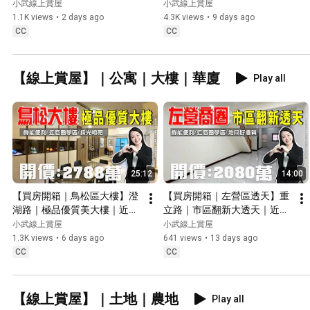
商圈學區｜人車分道｜生活機
商圈學區｜鄰近捷運站｜生活
小武線上賞屋
小武線上賞屋
能便利｜開價１５８８萬
機能便利｜開價９３０萬
1.1K views
•
2 days ago
4.3K views
•
9 days ago
CC
CC
【線上賞屋】｜公寓｜大樓｜華廈
Play all
25:12
14:00
【買房開箱｜鳥松區大樓】澄
【買房開箱｜左營區透天】重
湖路｜極品優質美大樓｜近商
立路｜市區翻新大透天｜近商
圈學區｜採光明亮｜生活機能
圈學區｜採光明亮｜生活機能
小武線上賞屋
小武線上賞屋
便利｜雙主臥設計｜鄰近澄湖
便利｜開價2080萬
1.3K views
•
6 days ago
641 views
•
13 days ago
園區 果嶺公園 長庚醫院｜開
CC
CC
價２７８８萬
【線上賞屋】｜土地｜農地
Play all