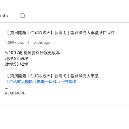
osts
【 買房開箱｜仁武區透天】新龍街｜臨路漂亮大車墅 #仁武航太園區 #機能一級棒 #完整學區｜開價１５９８萬 ｜坐擁雙商圈｜交通便利｜完整學區｜適合三代同堂｜周邊生活機能一級棒
1,209 views
6 months ago
※
10:17
處 房屋資料錯誤更改為:

地坪:23.59坪

建坪:53.42坪

【 買房開箱｜仁武區透天】新龍街｜臨路漂亮大車墅

#仁武航太園區
#機能一級棒
#完整學區
➡️基本資料：

READ MORE
｜開價１５９８萬 ｜５房/２廳/３衛/２陽台

｜建築完成90年4月｜權狀坪數約53.42坪(含車位)

｜坐擁雙商圈｜交通便利｜完整學區

｜適合三代同堂｜周邊生活機能一級棒

｜以上資料僅供參考

｜實際屋況以不動產說明書內載資料為主
