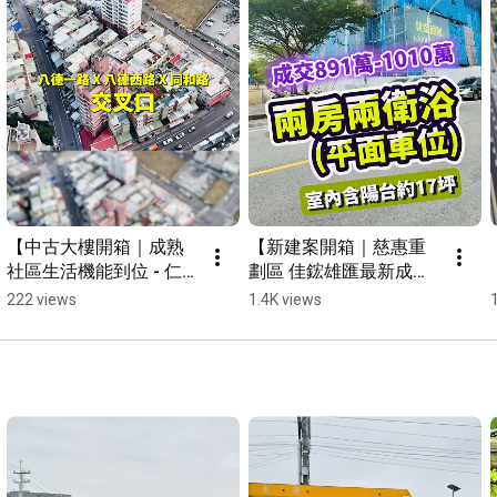
【中古大樓開箱｜成熟
【新建案開箱｜慈惠重
社區生活機能到位 - 仁武
劃區 佳鋐雄匯最新成交
環秀山莊 】#小武線上
行情】#小武線上賞屋 #
222 views
1.4K views
賞屋  #數位房仲團隊 #
仁武大樓 #數位房仲團
仁武 #中古大樓 #shorts
隊 #佳鋐建設 #仁武  #
新建案  #shorts