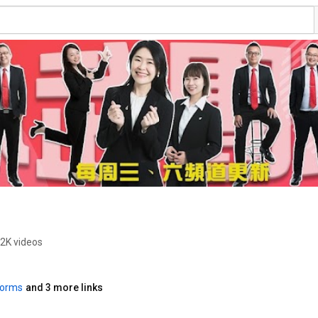
.2K videos
forms
and 3 more links