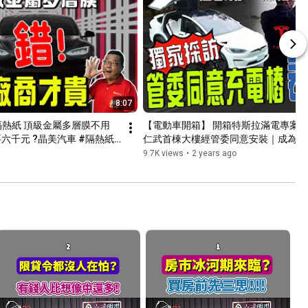
8:07
隔熱紙 頂級金屬多層膜不用
【電動車開箱】 開箱特斯拉滿電專案只要3
六千元 ?晶美汽車 #隔熱紙 
仁武首棟大樓經管委同意安裝｜成為電
el3 #models  #modelx #舒
不困難 ?｜架設充電立柱全紀錄 #大樓 
9.7K views
•
2 years ago
會