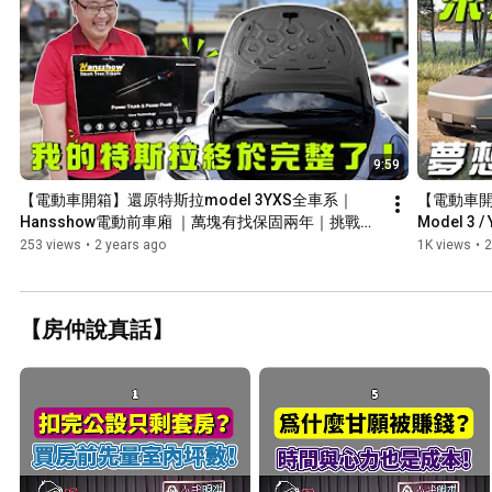
9:59
【電動車開箱】還原特斯拉model 3YXS全車系｜
【電動車開
Hansshow電動前車廂 ｜萬塊有找保固兩年｜挑戰市
Model 
場價格｜Ft.電電改特斯拉改裝專門店｜全省到府服務 
啡露營區 #te
253 views
•
2 years ago
1K views
•
2
#tesla #特斯拉改裝
#modelx
【房仲說真話】