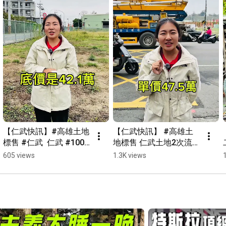
【仁武快訊】#高雄土地
【仁武快訊】 #高雄土
標售 #仁武  仁武 #100
地標售 仁武土地2次流標
期重劃區 去年土地標售
沒人要 ？ #展奇建設 正
605 views
1.3K views
成交43.8萬，這次推出
在推案，買價比底價
三角窗，底價42.1萬，
高，這次標售換一塊會
能不能順利拍出去？ #
不會拍出去呢？ #仁武
仁武房仲 #仁武仲介團
仲介團隊 #仁武房仲
隊  #仁武仲介團隊 #仁
武房仲