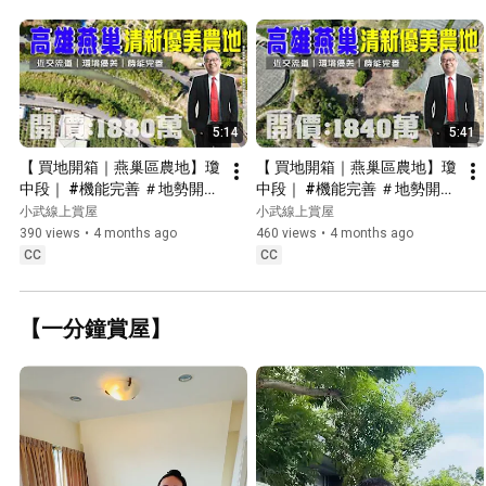
5:14
5:41
【 買地開箱｜燕巢區農地】瓊
【 買地開箱｜燕巢區農地】瓊
中段｜ #機能完善 ＃地勢開闊
中段｜ #機能完善 ＃地勢開闊
｜開價１８8０萬｜近燕巢市
｜開價１８４０萬｜近燕巢市
小武線上賞屋
小武線上賞屋
區．岡山交流道．南科橋頭園
區．岡山交流道．南科橋頭園
390 views
•
4 months ago
460 views
•
4 months ago
區．阿公店水庫．大岡山
區．阿公店水庫．大岡山
CC
CC
【一分鐘賞屋】