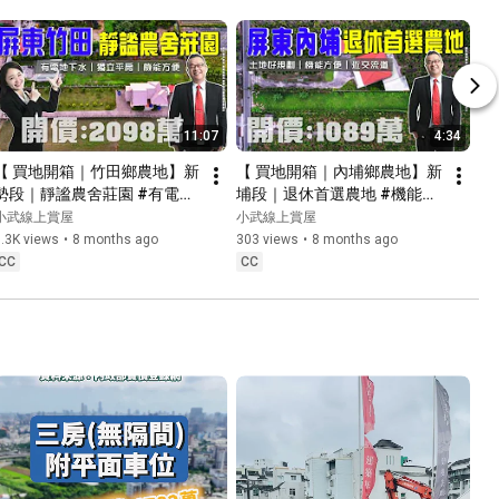
11:07
4:34
【 買地開箱｜竹田鄉農地】新
【 買地開箱｜內埔鄉農地】新
勢段｜靜謐農舍莊園 #有電地
埔段｜退休首選農地 #機能方
下水 #獨立平房 #屏東義大醫
便 #內埔社皮市區 #屏東科大
小武線上賞屋
小武線上賞屋
院｜開價２０９８萬｜有電地
｜開價１０８９萬｜有電無水
.3K views
•
8 months ago
303 views
•
8 months ago
下水｜農地方正好規劃｜近竹
｜休閒農地好規劃｜近內埔市
CC
CC
田國中．西勢國小．內埔天后
區．麟洛交流道．火車站｜屏
宮｜屏東義大醫院．麟洛交流
東科技大學．六堆客家園區
道