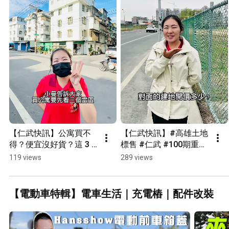
【仁武快訊】公寓買不
【仁武快訊】#高雄土地
得？便宜沒好貨？這 3 
標售 #仁武 #100期重劃
大雷區買前先想清楚！
區 這塊土地標售底價比
119 views
289 views
🚨 #仁武房仲 #仁武仲介
成交價高，是否能順利
團隊  #小武線上賞屋
脫標？開標結果可能是
市場風向的訊號？ #仁
【電動車特輯】電車生活｜充電樁｜配件改裝
武房仲