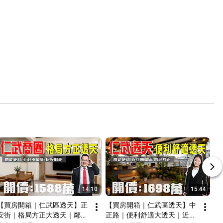
14:10
15:44
【買房開箱｜仁武區透天】正
【買房開箱｜仁武區透天】中
安街｜格局方正大透天｜鄰近
正路｜便利舒適大透天｜近商