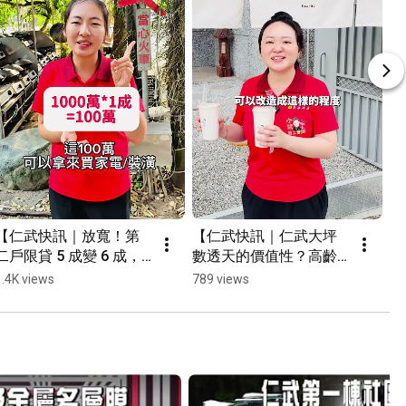
【仁武快訊｜放寬！第
【仁武快訊｜仁武大坪
【
二戶限貸 5 成變 6 成，
數透天的價值性？高齡
日
真的能救到房市？】央
房屋也能搖身變身打卡
冰
1.4K views
789 views
91
行送紅包？第二戶限貸
景點？】#小武線上賞屋 
仁
放寬到 6 成！是真減壓
#仁武 #shorts
還是假動作？#房市分析 
#仁武仲介團隊  #仁武房
仲 #換屋族＃仁武 ＃首
購族