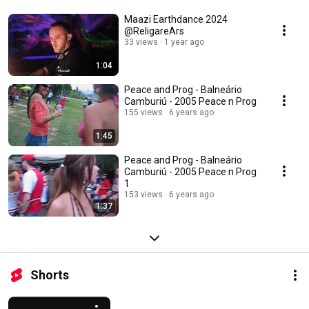
Maazi Earthdance 2024
@ReligareArs
33 views
1 year ago
1:04
Peace and Prog - Balneário
Camburiú - 2005 Peace n Prog
155 views
6 years ago
1:45
Peace and Prog - Balneário
Camburiú - 2005 Peace n Prog
1
153 views
6 years ago
1:37
Shorts