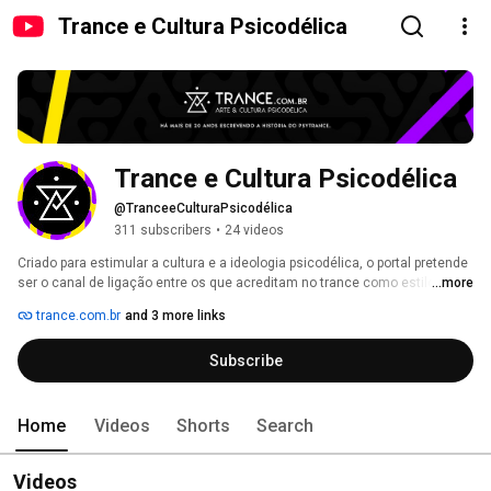
Trance e Cultura Psicodélica
Trance e Cultura Psicodélica
@TranceeCulturaPsicodélica
311 subscribers
•
24 videos
Criado para estimular a cultura e a ideologia psicodélica, o portal pretende 
ser o canal de ligação entre os que acreditam no trance como estilo de 
...more
vida. Pensando nisto foi criado um ambiente colaborativo produzido para 
trance.com.br
and 3 more links
informar, conectar e interagir o lado raiz da cena psicodélica. 
Subscribe
Home
Videos
Shorts
Search
Videos