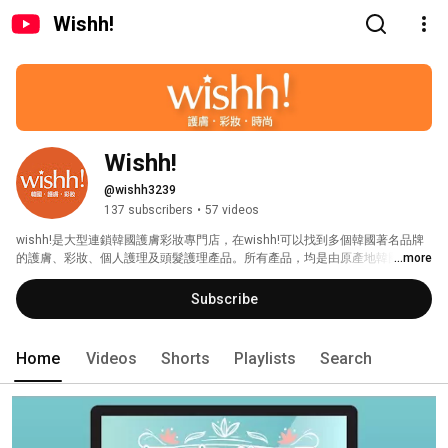
Wishh!
Wishh!
@wishh3239
137 subscribers
•
57 videos
wishh!是大型連鎖韓國護膚彩妝專門店，在wishh!可以找到多個韓國著名品牌
的護膚、彩妝、個人護理及頭髮護理產品。所有產品，均是由原產地韓國直接
...more
入口，絕對是正貨，有品質的保證。 在香港貿易發展局、KOTRA、及OCEAN 
的協助下，我們得以在韓國引入優質及不同類型、品牌的產品，讓香港的女士
Subscribe
如身在韓國江南，感受韓風。 
Home
Videos
Shorts
Playlists
Search