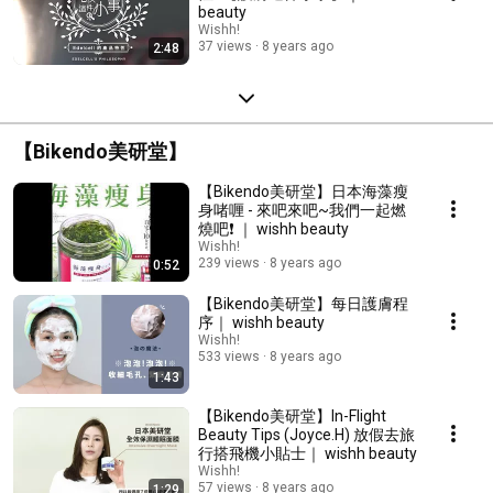
beauty
Wishh!
37 views
8 years ago
2:48
【Bikendo美研堂】
【Bikendo美研堂】日本海藻瘦
身啫喱 - 來吧來吧~我們一起燃
燒吧❗ ｜ wishh beauty
Wishh!
239 views
8 years ago
0:52
【Bikendo美研堂】每日護膚程
序｜ wishh beauty
Wishh!
533 views
8 years ago
1:43
【Bikendo美研堂】In-Flight
Beauty Tips (Joyce.H) 放假去旅
行搭飛機小貼士｜ wishh beauty
Wishh!
57 views
8 years ago
1:29