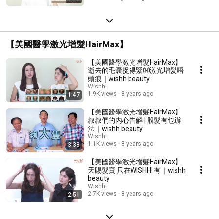
【美國醫學激光增髮HairMax】
【美國醫學激光增髮HairMax】
逝去的毛囊捉得緊👐激光增髮唔
頭痕｜wishh beauty
Wishh!
1.9K views
8 years ago
1:47
【美國醫學激光增髮HairMax】
叔叔們的內心告解 | 脫髮有乜辦
法｜wishh beauty
Wishh!
1.1K views
8 years ago
3:38
【美國醫學激光增髮HairMax】
天賜髮寶 只在WISHH! 有｜wishh
beauty
Wishh!
2.7K views
8 years ago
2:51