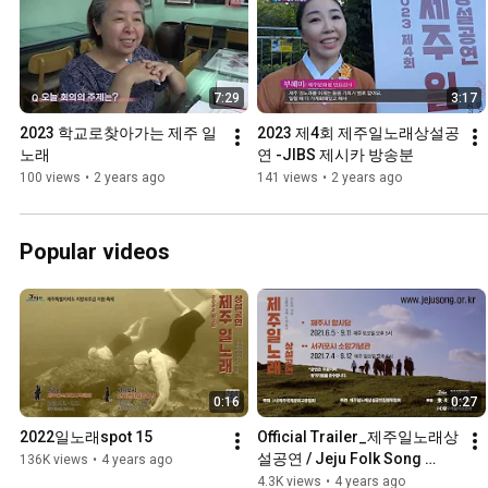
7:29
3:17
2023 학교로찾아가는 제주 일
2023 제4회 제주일노래상설공
노래
연 -JIBS 제시카 방송분
100 views
•
2 years ago
141 views
•
2 years ago
Popular videos
0:16
0:27
2022일노래spot 15
Official Trailer_제주일노래상
설공연 / Jeju Folk Song 
136K views
•
4 years ago
Concerts / 济州民谣常设演出 
4.3K views
•
4 years ago