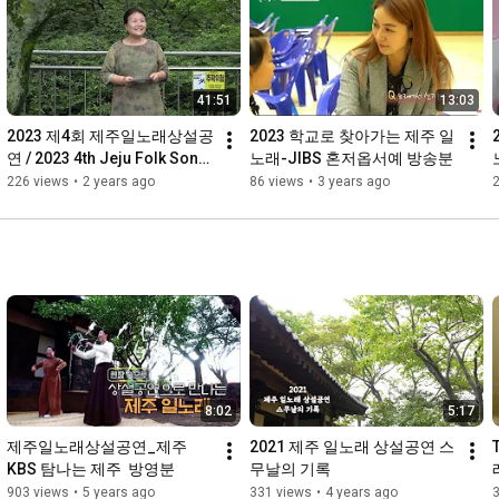
41:51
13:03
2023 제4회 제주일노래상설공
2023 학교로 찾아가는 제주 일
연 / 2023 4th Jeju Folk Song 
노래-JIBS 혼저옵서예 방송분
Concerts
226 views
•
2 years ago
86 views
•
3 years ago
8:02
5:17
제주일노래상설공연_제주 
2021 제주 일노래 상설공연 스
KBS 탐나는 제주  방영분
무날의 기록
903 views
•
5 years ago
331 views
•
4 years ago