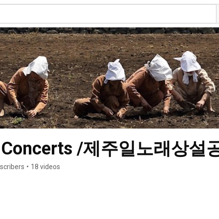
ong Concerts /제주일노래상
scribers
•
18 videos