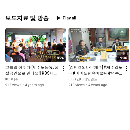
/ 済州の民謠 常設公演
보도자료 및 방송
Play all
8:24
19:36
고를말 이수다 [제주노동요, 상
[김민경의나우제주]#제주일노
설공연으로 만나요!] KBS제주 
래#이어도민속예술단#덕수
220616방송
리민속보존회
KBS제주
JIBS 엔터테인먼트
912 views
•
4 years ago
213 views
•
4 years ago