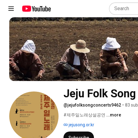
Jeju Folk S
@jejufolksongconcerts9462
•
83 sub
#제주일노래상설공연 
...more
jejusong.or.kr
Subscribe