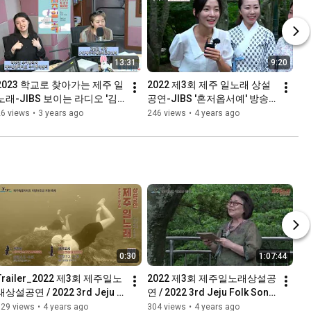
13:31
9:20
2023 학교로 찾아가는 제주 일
2022 제3회 제주 일노래 상설
노래-JIBS 보이는 라디오 '김
공연-JIBS '혼저옵서예' 방송
민경의 나우제주' 방송분
분
26 views
•
3 years ago
246 views
•
4 years ago
0:30
1:07:44
Trailer_2022 제3회 제주일노
2022 제3회 제주일노래상설공
래상설공연 / 2022 3rd Jeju 
연 / 2022 3rd Jeju Folk Song 
Folk Song Concerts
Concerts
329 views
•
4 years ago
304 views
•
4 years ago