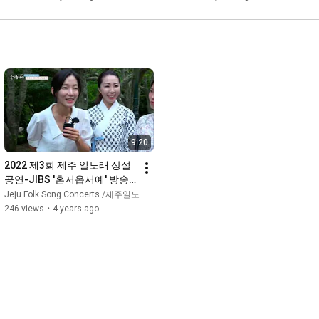
9:20
2022 제3회 제주 일노래 상설
공연-JIBS '혼저옵서예' 방송
분
Jeju Folk Song Concerts /제주일노래상설공연
246 views
•
4 years ago