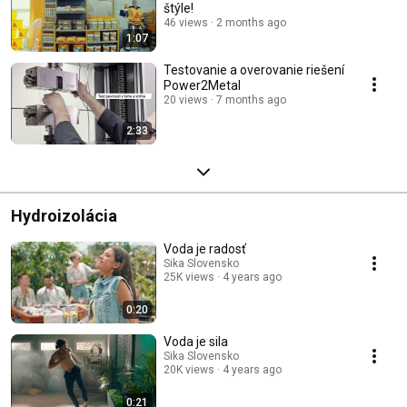
štýle!
46 views
2 months ago
1:07
Testovanie a overovanie riešení
Power2Metal
20 views
7 months ago
2:33
Hydroizolácia
Voda je radosť
Sika Slovensko
25K views
4 years ago
0:20
Voda je sila
Sika Slovensko
20K views
4 years ago
0:21