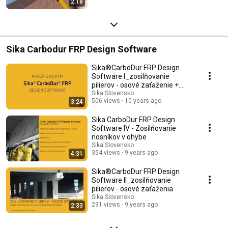
2:18
Sika Carbodur FRP Design Software
Sika®CarboDur FRP Design
Software I_zosilňovanie
pilierov - osové zaťaženie +
ohyb
Sika Slovensko
506 views
10 years ago
3:24
Sika CarboDur FRP Design
Software IV - Zosilňovanie
nosníkov v ohybe
Sika Slovensko
354 views
9 years ago
4:31
Sika®CarboDur FRP Design
Software II_zosilňovanie
pilierov - osové zaťaženia
Sika Slovensko
291 views
9 years ago
2:33