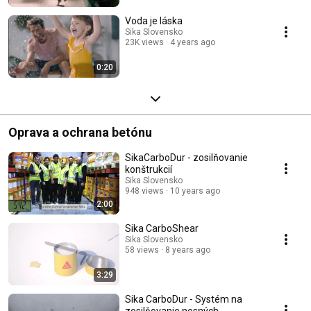
Voda je láska
Sika Slovensko
23K views
4 years ago
0:20
Oprava a ochrana betónu
SikaCarboDur - zosilňovanie
konštrukcií
Sika Slovensko
948 views
10 years ago
2:00
Sika CarboShear
Sika Slovensko
58 views
8 years ago
3:29
Sika CarboDur - Systém na
zosilňovanie nosných