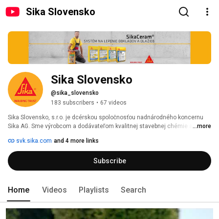
Sika Slovensko
Sika Slovensko
@sika_slovensko
183 subscribers
•
67 videos
Sika Slovensko, s.r.o. je dcérskou spoločnosťou nadnárodného koncernu 
Sika AG. Sme výrobcom a dodávateľom kvalitnej stavebnej chémie a 
...more
moderných riešení pre veľké aj malé projekty. Naše portfólio zahŕňa 
svk.sika.com
and 4 more links
predovšetkým: 
Subscribe
Home
Videos
Playlists
Search