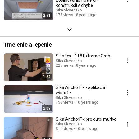
konštrukcií v ohybe
Sika Slovensko
175 views
8 years ago
2:51
Tmelenie a lepenie
Sikaflex - 118 Extreme Grab
Sika Slovensko
225 views
8 years ago
1:24
Sika AnchorFix - aplikácia
výstuže
Sika Slovensko
156 views
10 years ago
2:09
Sika AnchorFix pre duté murivo
Sika Slovensko
311 views
10 years ago