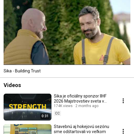
Sika - Building Trust
Videos
Sika je oficiálny sponzor IIHF
2026 Majstrovstiev sveta v
ľadovom hokeji
174K views
2 months ago
CC
0:31
Stavebnú aj hokejovú sezónu
sme odštartovali vo veľkom