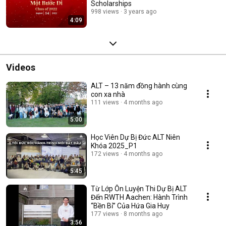
Scholarships
998 views
3 years ago
4:09
Videos
ALT – 13 năm đồng hành cùng
con xa nhà
111 views
4 months ago
5:00
Học Viên Dự Bị Đức ALT Niên
Khóa 2025_P1
172 views
4 months ago
5:45
Từ Lớp Ôn Luyện Thi Dự Bị ALT
Đến RWTH Aachen: Hành Trình
“Bền Bỉ” Của Hứa Gia Huy
177 views
8 months ago
3:56