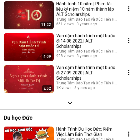
Hành trình 10 năm | Phim tài
liệu kỷ niệm 10 năm thành lập
ALT Scholarships
Trung Tâm Đào Tạo và Xúc Tiến Học Bổng Du Họ
651 views
3 years ago
11:22
Vạn dặm hành trình một bước
đi 14.08.2022 | ALT
Scholarships
Trung Tâm Đào Tạo và Xúc Tiến Học Bổng Du Họ
998 views
3 years ago
4:09
Vạn dặm hành trình một bước
đi 27.09.2020 | ALT
Scholarships
Trung Tâm Đào Tạo và Xúc Tiến Học Bổng Du Họ
1K views
5 years ago
2:52
Du học Đức
Hành Trình Du Học Đức: Kiếm
Việc Làm Bán Thời Gian
Trung Tâm Đào Tạo và Xúc Tiến Học Bổng Du Họ