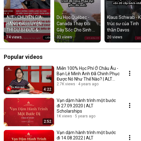
ALT - CHUYÊN GIA 
Du Học Québec - 
Klaus Schwab - Kie
HÀNG ĐẦU LUYỆN 
Canada Thay Đổi 
trúc sư của Tinh 
THI DỰ BỊ ĐỨC & 
Gây Sốc Cho Sinh 
thần Davos
CHUYỂN TIẾP 
Viên Quốc Tế!
74 views
33 views
20 views
THÀNH CÔNG VÀO 
ĐẠI HỌC ĐỨC
Popular videos
Miễn 100% Học Phí Ở Châu Âu -
Bạn Lê Minh Anh Đã Chinh Phục
Được Nó Như Thế Nào? | ALT
SCHOLARSHIPS
2.7K views
4 years ago
4:22
Vạn dặm hành trình một bước
đi 27.09.2020 | ALT
Scholarships
1K views
5 years ago
2:52
Vạn dặm hành trình một bước
đi 14.08.2022 | ALT