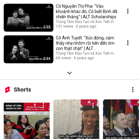
Cô Nguyễn Thị Pha: "Vào
khoảnh khắc đó, Cô biết Bình đã
chiến thắng" | ALT Scholarships
Trung Tâm Đào Tạo và Xúc Tiến Học Bổng Du Họ
131 views
6 years ago
2:55
Cô Ánh Tuyết: "Xúc động, cảm
thấy nhẹ nhõm rồi tiến đến ôm
con thật chặt" | ALT
Scholarships
Trung Tâm Đào Tạo và Xúc Tiến Học Bổng Du Họ
69 views
6 years ago
2:46
Shorts