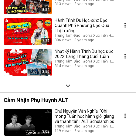
313 views
3 years ago
8:52
Hành Trình Du Học Đức: Dạo
Quanh Phố Phường Dạo Qua
Thị Trường
Trung Tâm Đào Tạo và Xúc Tiến Học Bổng Du Họ
306 views
3 years ago
7:24
Nhật Ký Hành Trình Du học Đức
2022: Lang Thang Cuối Tuần
Trung Tâm Đào Tạo và Xúc Tiến Học Bổng Du Họ
314 views
3 years ago
3:59
Cảm Nhận Phụ Huynh ALT
Chú Nguyễn Văn Nghĩa: "Chỉ
mong Tuấn học hành giỏi giang
và thành tài" | ALT Scholarships
Trung Tâm Đào Tạo và Xúc Tiến Học Bổng Du Họ
119 views
6 years ago
3:08