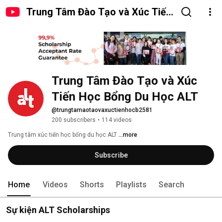
Trung Tâm Đào Tạo và Xúc Tiến
Học Bổng Du Học ALT
Trung Tâm Đào Tạo và Xúc 
Tiến Học Bổng Du Học ALT
@trungtamaotaovaxuctienhocb2581
200 subscribers
•
114 videos
Trung tâm xúc tiến học bổng du học ALT 
...more
Subscribe
Home
Videos
Shorts
Playlists
Search
Sự kiện ALT Scholarships