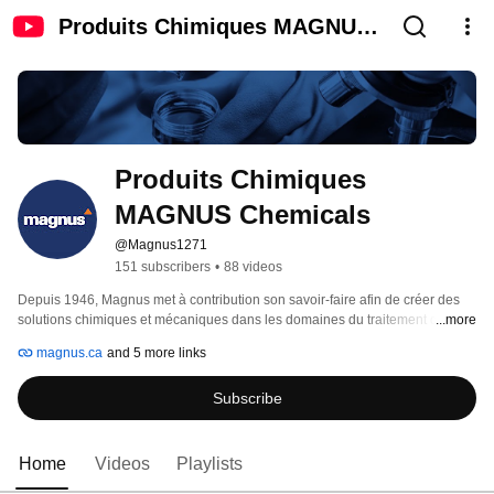
Produits Chimiques MAGNUS
Chemicals
Produits Chimiques 
MAGNUS Chemicals
@Magnus1271
151 subscribers
•
88 videos
Depuis 1946, Magnus met à contribution son savoir-faire afin de créer des 
solutions chimiques et mécaniques dans les domaines du traitement de 
...more
l’eau, des nettoyeurs et des lubrifiants industriels. 
magnus.ca
and 5 more links
Subscribe
Home
Videos
Playlists