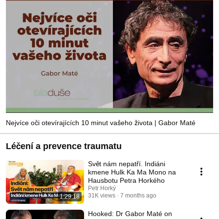
Nejvíce oči otevírajících 10 minut vašeho života | Gabor Maté
Léčení a prevence traumatu
Svět nám nepatří. Indiáni
kmene Hulk Ka Ma Mono na
Hausbotu Petra Horkého
Petr Horký
31K views
7 months ago
1:29:18
Hooked: Dr Gabor Maté on