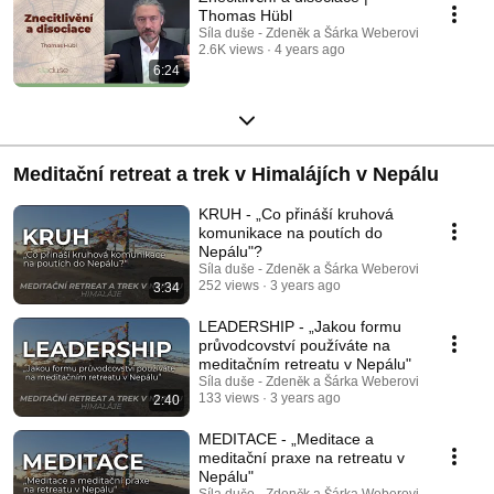
Thomas Hübl
Síla duše - Zdeněk a Šárka Weberovi
2.6K views
4 years ago
6:24
Meditační retreat a trek v Himalájích v Nepálu
KRUH - „Co přináší kruhová
komunikace na poutích do
Nepálu"?
Síla duše - Zdeněk a Šárka Weberovi
252 views
3 years ago
3:34
LEADERSHIP - „Jakou formu
průvodcovství používáte na
meditačním retreatu v Nepálu"
Síla duše - Zdeněk a Šárka Weberovi
133 views
3 years ago
2:40
MEDITACE - „Meditace a
meditační praxe na retreatu v
Nepálu"
Síla duše - Zdeněk a Šárka Weberovi