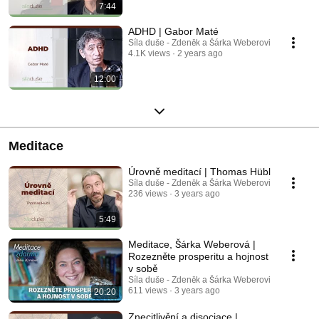
7:44
ADHD | Gabor Maté
Síla duše - Zdeněk a Šárka Weberovi
4.1K views
2 years ago
12:00
Meditace
Úrovně meditací | Thomas Hübl
Síla duše - Zdeněk a Šárka Weberovi
236 views
3 years ago
5:49
Meditace, Šárka Weberová |
Rozezněte prosperitu a hojnost
v sobě
Síla duše - Zdeněk a Šárka Weberovi
611 views
3 years ago
20:20
Znecitlivění a disociace |