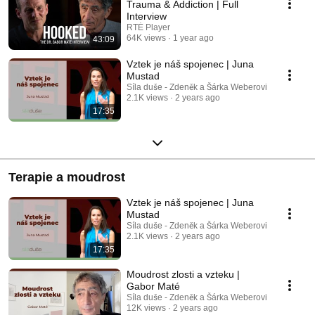
Trauma & Addiction | Full
Interview
RTÉ Player
64K views
1 year ago
43:09
Vztek je náš spojenec | Juna
Mustad
Síla duše - Zdeněk a Šárka Weberovi
2.1K views
2 years ago
17:35
Terapie a moudrost
Vztek je náš spojenec | Juna
Mustad
Síla duše - Zdeněk a Šárka Weberovi
2.1K views
2 years ago
17:35
Moudrost zlosti a vzteku |
Gabor Maté
Síla duše - Zdeněk a Šárka Weberovi
12K views
2 years ago