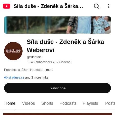
Síla duše - Zdeněk a Šárka
Weberovi
Síla duše - Zdeněk a Šárka 
Weberovi
@siladuse
3.14K subscribers
•
127 videos
Prevence a léčení traumatu. 
...more
siladuse.cz
and 3 more links
Subscribe
Home
Videos
Shorts
Podcasts
Playlists
Post