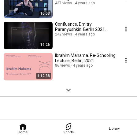
437 views
4 years ago
10:03
Confluence. Dmitry
Paranyushkin. Berlin 2021.
242 views
4 years ago
16:26
Ibrahim Mahama. Re-Schooling
Lecture. Berlin, 2021.
86 views
4 years ago
1:12:38
Library
Home
Shorts