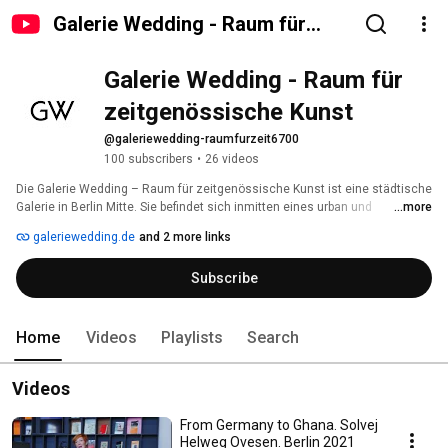
Galerie Wedding - Raum für
zeitgenössische Kunst
Galerie Wedding - Raum für 
zeitgenössische Kunst
@galeriewedding-raumfurzeit6700
100 subscribers
•
26 videos
Die Galerie Wedding – Raum für zeitgenössische Kunst ist eine städtische 
Galerie in Berlin Mitte. Sie befindet sich inmitten eines urban und 
...more
multikulturell geprägten Stadtteils zwischen Müllerstraße und Leopoldplatz 
galeriewedding.de
and 2 more links
in einem historischen Gebäude des Expressionismus. Wie schon das 
Bauwerk Teil eines utopischen Gesellschaftsentwurfs war, folgt die Galerie 
Subscribe
Wedding dem Anspruch, ein Ort für zeitgenössische künstlerische 
Ausdrucksformen und zukunftsweisende gesellschaftspolitische Modelle 
zu sein. 
Home
Videos
Playlists
Search
Videos
From Germany to Ghana. Solvej
Helweg Ovesen. Berlin 2021