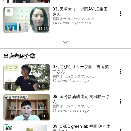
03_天草オリーブ園AVILO生田
さん
福岡オーガニックマルシェ
149 views
5 years ago
11:54
出店者紹介②
07_こびらオリーブ園 吉岡英
二さん
福岡オーガニックマルシェ
82 views
5 years ago
18:30
08_金芳醬油釀造元 奥田桂三さ
ん
福岡オーガニックマルシェ
61 views
5 years ago
9:19
09_OREC green lab 福岡 佐々木