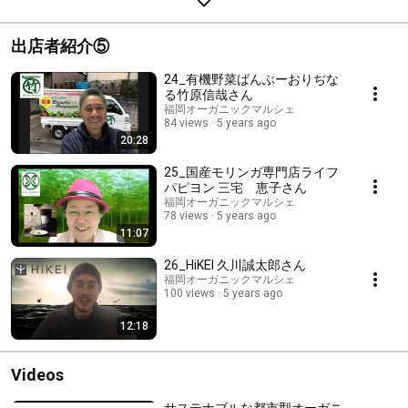
出店者紹介⑤
24_有機野菜ばんぶーおりぢな
る竹原信哉さん
福岡オーガニックマルシェ
84 views
5 years ago
20:28
25_国産モリンガ専門店ライフ
パピヨン 三宅 恵子さん
福岡オーガニックマルシェ
78 views
5 years ago
11:07
26_HiKEI 久川誠太郎さん
福岡オーガニックマルシェ
100 views
5 years ago
12:18
Videos