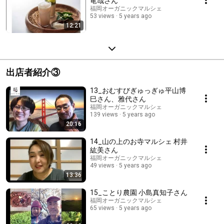
竜哉さん
福岡オーガニックマルシェ
53 views
5 years ago
12:21
出店者紹介③
13_おむすびぎゅっぎゅ平山博
巳さん、雅代さん
福岡オーガニックマルシェ
139 views
5 years ago
20:16
14_山の上のお寺マルシェ 村井
紘美さん
福岡オーガニックマルシェ
49 views
5 years ago
13:36
15_ことり農園 小島真知子さん
福岡オーガニックマルシェ
65 views
5 years ago