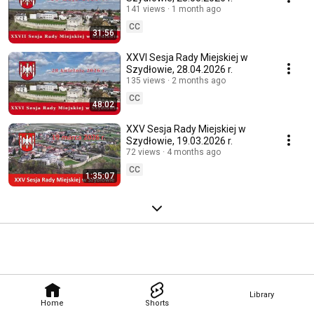
141 views
1 month ago
CC
31:56
XXVI Sesja Rady Miejskiej w
Szydłowie, 28.04.2026 r.
135 views
2 months ago
CC
48:02
XXV Sesja Rady Miejskiej w
Szydłowie, 19.03.2026 r.
72 views
4 months ago
CC
1:35:07
Library
Home
Shorts