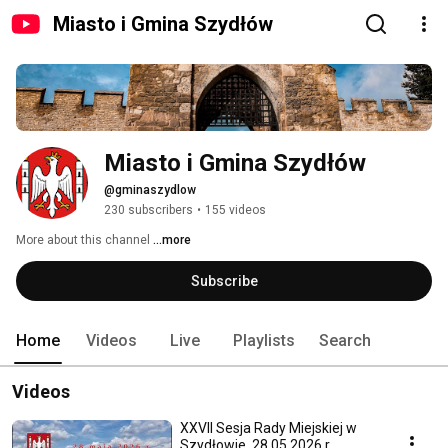
Miasto i Gmina Szydłów
Miasto i Gmina Szydłów
@gminaszydlow
230 subscribers
•
155 videos
More about this channel
...more
Subscribe
Home
Videos
Live
Playlists
Search
Videos
XXVII Sesja Rady Miejskiej w
Szydłowie, 28.05.2026 r.