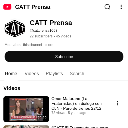
CATT Prensa
CATT Prensa
@cattprensa1058
22 subscribers
•
45 videos
More about this channel
...more
Subscribe
Home
Videos
Playlists
Search
Videos
Omar Maturano (La
Fraternidad) en diálogo con
C5N - Paro de trenes 22/12
73 views
5 years ago
12:50
#CATT El Transporte en guerra