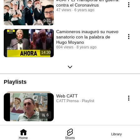
contra el Coronavirus
47 views
6 years ago
0:31
Camioneros inauguró su nuevo
sanatorio con la palabra de
Hugo Moyano
604 views
8 years ago
14:30
Playlists
Web CATT
CATT Prensa · Playlist
6
Library
Home
Shorts