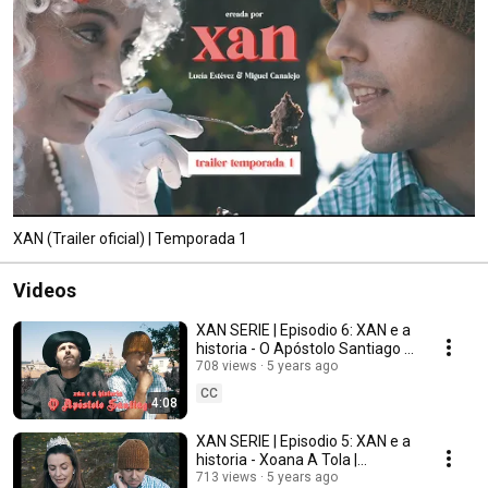
XAN (Trailer oficial) | Temporada 1
Videos
XAN SERIE | Episodio 6: XAN e a
historia - O Apóstolo Santiago |
Estévez & Canalejo
708 views
5 years ago
CC
4:08
XAN SERIE | Episodio 5: XAN e a
historia - Xoana A Tola |
Estévez & Canalejo
713 views
5 years ago