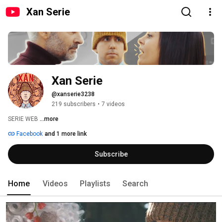
Xan Serie
Xan Serie
@xanserie3238
219 subscribers
•
7 videos
SERIE WEB 
...more
Facebook
and 1 more link
Subscribe
Home
Videos
Playlists
Search