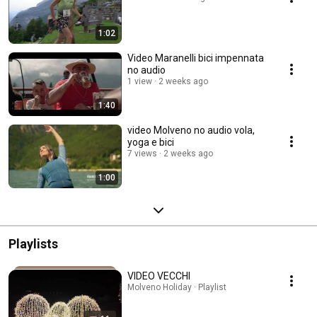
1:02
Video Maranelli bici impennata
no audio
1 view
2 weeks ago
1:40
video Molveno no audio vola,
yoga e bici
7 views
2 weeks ago
1:00
Playlists
VIDEO VECCHI
Molveno Holiday · Playlist