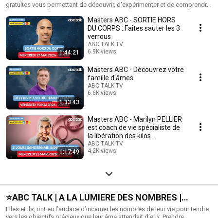
gratuites vous permettant de découvrir, d'expérimenter et de comprendre
les expertises des intervenants ABC TALK.
Masters ABC - SORTIE HORS
DU CORPS : Faites sauter les 3
verrous
ABC TALK TV
6.9K views
1:44:21
Streamed 2 months ago
Masters ABC - Découvrez votre
famille d'âmes
ABC TALK TV
6.6K views
1:33:43
Streamed 2 months ago
Masters ABC - Marilyn PELLIER
est coach de vie spécialiste de
la libération des kilos
émotionnels
ABC TALK TV
4.2K views
1:17:49
Streamed 4 months ago
⭐️ABC TALK | A LA LUMIERE DES NOMBRES |
Alexandra GABRIEL
Elles et ils, ont eu l’audace d’incarner les nombres de leur vie pour tendre
vers les objectifs précieux que leur âme attendait d’eux. Prendre