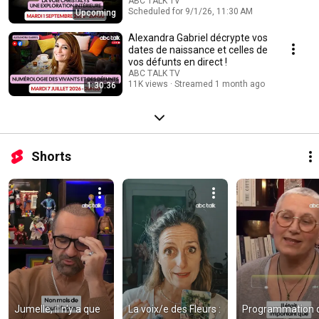
!
ABC TALK TV
Scheduled for 9/1/26, 11:30 AM
Upcoming
Alexandra Gabriel décrypte vos
dates de naissance et celles de
vos défunts en direct !
ABC TALK TV
11K views
Streamed 1 month ago
1:30:36
Shorts
Jumelle, il n'y a que 
La voix/e des Fleurs : 
Programmation d