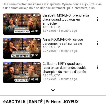
Une série d’entretiens intimes et inspirants. Cyrielle donne aujourd’hui vie
à un format où la parole se dépose autrement : plus lentement, plus
profondément. Dans chaque épisode, elle reçoit une personnalité
Elisabeth MORENO : prendre sa
inspirante du monde de la culture, de la science, de l’entreprise, de la
spiritualité, du sport… et l’invite à raconter non pas ce qu’elle fait, mais qui
place quand tout vous en
elle est. Là où la plupart des médias célèbrent la performance, ABC TALK
empêche
STORIES explore la part intime et vivante qui se cache derrière les
ABC TALK TV
trajectoires visibles : le doute derrière le succès, la blessure derrière la
3.3K views
6 months ago
44:30
force, la quête derrière la réussite.
Anne ROUMANOFF : ce que
personne ne sait sur sa vie
ABC TALK TV
9.3K views
7 months ago
38:50
Guillaume NÉRY quadruple
recordman du monde, double
champion du monde d’apnée.
ABC TALK TV
3.5K views
7 months ago
1:03:09
⭐️ABC TALK | SANTÉ | Pr Henri JOYEUX