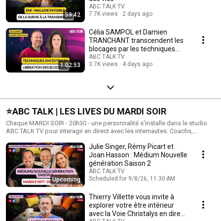
ABC TALK TV
7.7K views
2 days ago
59:42
Célia SAMPOL et Damien
TRANCHANT transcendent les
blocages par les techniques
ancestrales
ABC TALK TV
3.7K views
4 days ago
1:02:53
⭐️ABC TALK | LES LIVES DU MARDI SOIR
Chaque MARDI SOIR - 20h30 - une personnalité s'installe dans le studio
ABC TALK TV pour interagir en direct avec les internautes. Coachs,
Thérapeutes, Accompagnants de vie, Experts, Artistes, Scientifiques,
Julie Singer, Rémy Picart et
toutes et tous passent 2h en LIVE à répondre à vos questions. Pour poser
vos questions : redaction@abctalk.fr
Joan Hasson : Médium Nouvelle
génération Saison 2
ABC TALK TV
Scheduled for 9/8/26, 11:30 AM
Upcoming
Thierry Villette vous invite à
explorer votre être intérieur
avec la Voie Christalys en direct