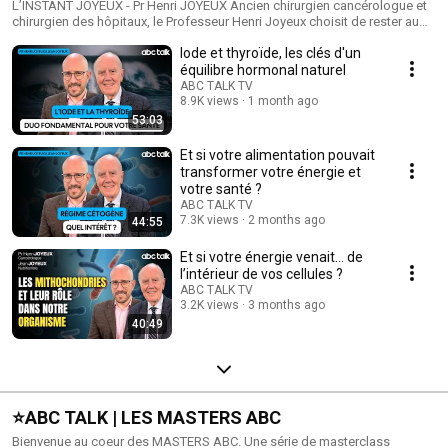
L’INSTANT JOYEUX - Pr Henri JOYEUX Ancien chirurgien cancérologue et
chirurgien des hôpitaux, le Professeur Henri Joyeux choisit de rester au
contact des réalités scientifiques et des patients. Eclairer les gens sur
Iode et thyroïde, les clés d'un
leur santé, particulièrement par l’alimentation. Car devenir acteur de sa
propre santé, c’est d’abord être informé : là est la véritable prévention
équilibre hormonal naturel
contre nombre de maladies.
ABC TALK TV
8.9K views
1 month ago
53:03
Et si votre alimentation pouvait
transformer votre énergie et
votre santé ?
ABC TALK TV
7.3K views
2 months ago
44:55
Et si votre énergie venait… de
l’intérieur de vos cellules ?
ABC TALK TV
3.2K views
3 months ago
40:49
⭐️ABC TALK | LES MASTERS ABC
Bienvenue au coeur des MASTERS ABC. Une série de masterclass