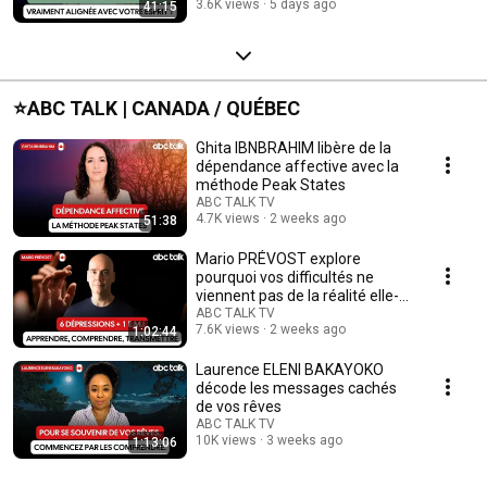
3.6K views
5 days ago
41:15
⭐️ABC TALK | CANADA / QUÉBEC
Ghita IBNBRAHIM libère de la
dépendance affective avec la
méthode Peak States
ABC TALK TV
4.7K views
2 weeks ago
51:38
Mario PRÉVOST explore
pourquoi vos difficultés ne
viennent pas de la réalité elle-
même
ABC TALK TV
7.6K views
2 weeks ago
1:02:44
Laurence ELENI BAKAYOKO
décode les messages cachés
de vos rêves
ABC TALK TV
10K views
3 weeks ago
1:13:06