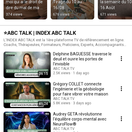
moi qui ai le droit de 
Tirage du 10 au 
la semaine du 10 
dire du mal de ma 
16/08
16 Août
sœur
374 views
676 views
671 views
⭐️ABC TALK | INDEX ABC TALK
L'INDEX ABC TALK est la 1ère plateforme TV de référencement en ligne.
Coachs, Thérapeutes, Formateurs, Praticiens, Experts, Accompagnants
de vie, Entrepreneurs, toutes et tous méritent d’être valorisés. L'INDEX
Delphine BAGUESSE traverse le
ABC TALK permet de faire connaitre leurs approches auprès d’une plus
grande audience à la fois qualifiée et engagée comme celle d'ABC TALK
deuil et ouvre les portes de
TV. Un internaute regarde une vidéo d’émission, de produit ou de service,
l'invisible
jusqu’à 5 fois plus longtemps qu’un contenu statique. Bienvenue dans
ABC TALK TV
l’INDEX ABC TALK ® avec votre propre émission TV ! https://indexabc.fr/
2.5K views
1 day ago
36:15
Grégory COLLET connecte
l'ingénierie et la géobiologie
pour faire vibrer votre maison
ABC TALK TV
5.8K views
3 days ago
41:24
Audrey GETA révolutionne
l'équilibre corps-mental avec
NeuroFlow®
ABC TALK TV