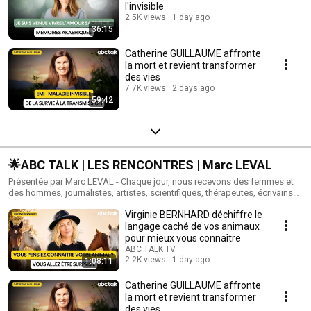
l'invisible
2.5K views
1 day ago
36:15
Catherine GUILLAUME affronte
la mort et revient transformer
des vies
7.7K views
2 days ago
59:42
🌟ABC TALK | LES RENCONTRES | Marc LEVAL
Présentée par Marc LEVAL - Chaque jour, nous recevons des femmes et
des hommes, journalistes, artistes, scientifiques, thérapeutes, écrivains
ou simples témoins d’une existence hors du commun, dont le chemin de
Virginie BERNHARD déchiffre le
vie, volontaire ou subi, devient une source d’inspiration pour tous. Des
rencontres intimes et profondes.
langage caché de vos animaux
pour mieux vous connaître
ABC TALK TV
2.2K views
1 day ago
1:08:11
Catherine GUILLAUME affronte
la mort et revient transformer
des vies