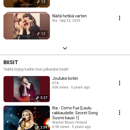
13
Näitä hetkiä varten
Ilta · Sep 23, 2025
12
BIISIT
Täältä löytyy kaikki mun julkaistut biisit!
Jouluksi kotiin
ILTA
60K views
6 years ago
3:27
Ilta - Como Fue [Laulu
rakkaudelle: Secret Song
Suomi kausi 1]
Warner Music Finland
6.5K views
5 years ago
2:59