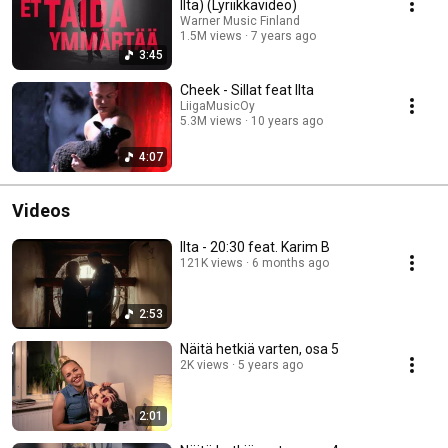
Ilta) (Lyriikkavideo)
Warner Music Finland
1.5M views
7 years ago
3:45
Cheek - Sillat feat Ilta
LiigaMusicOy
5.3M views
10 years ago
4:07
Videos
Ilta - 20:30 feat. Karim B
121K views
6 months ago
2:53
Näitä hetkiä varten, osa 5
2K views
5 years ago
2:01