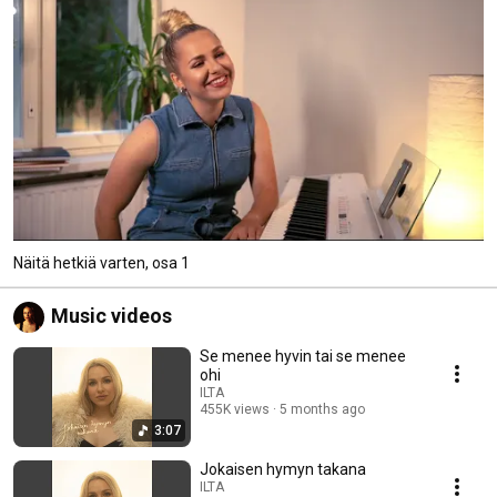
Näitä hetkiä varten, osa 1
Music videos
Se menee hyvin tai se menee
ohi
ILTA
455K views
5 months ago
3:07
Jokaisen hymyn takana
ILTA