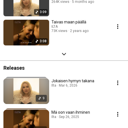
264K views
5 months ago
3:09
Taivas maan päällä
ILTA
73K views
2 years ago
3:08
Releases
Jokaisen hymyn takana
Ilta · Mar 6, 2026
9
Mä oon vaan ihminen
Ilta · Sep 26, 2025