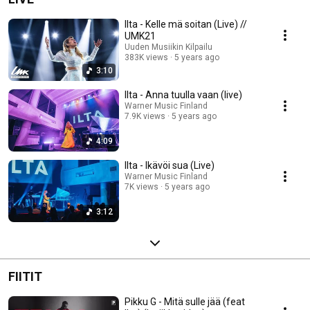
Ilta - Kelle mä soitan (Live) //
UMK21
Uuden Musiikin Kilpailu
383K views
5 years ago
3:10
Ilta - Anna tuulla vaan (live)
Warner Music Finland
7.9K views
5 years ago
4:09
Ilta - Ikävöi sua (Live)
Warner Music Finland
7K views
5 years ago
3:12
FIITIT
Pikku G - Mitä sulle jää (feat