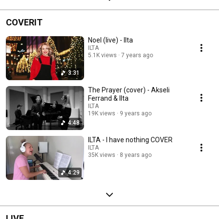
COVERIT
Noel (live) - Ilta
ILTA
5.1K views
7 years ago
3:31
The Prayer (cover) - Akseli
Ferrand & Ilta
ILTA
19K views
9 years ago
4:48
ILTA - I have nothing COVER
ILTA
35K views
8 years ago
4:29
LIVE