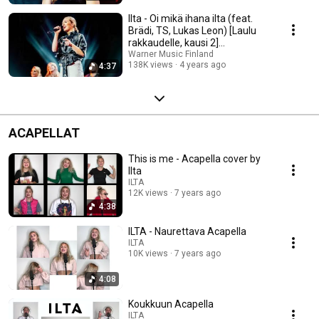
Ilta - Oi mikä ihana ilta (feat.
Brädi, TS, Lukas Leon) [Laulu
rakkaudelle, kausi 2]
(Audiovideo)
Warner Music Finland
138K views
4 years ago
4:37
ACAPELLAT
This is me - Acapella cover by
Ilta
ILTA
12K views
7 years ago
4:38
ILTA - Naurettava Acapella
ILTA
10K views
7 years ago
4:08
Koukkuun Acapella
ILTA