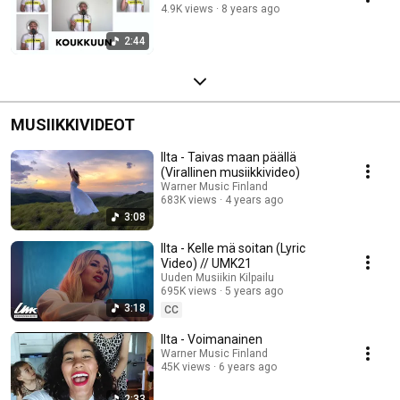
4.9K views
8 years ago
2:44
MUSIIKKIVIDEOT
Ilta - Taivas maan päällä
(Virallinen musiikkivideo)
Warner Music Finland
683K views
4 years ago
3:08
Ilta - Kelle mä soitan (Lyric
Video) // UMK21
Uuden Musiikin Kilpailu
695K views
5 years ago
3:18
CC
Ilta - Voimanainen
Warner Music Finland
45K views
6 years ago
2:33