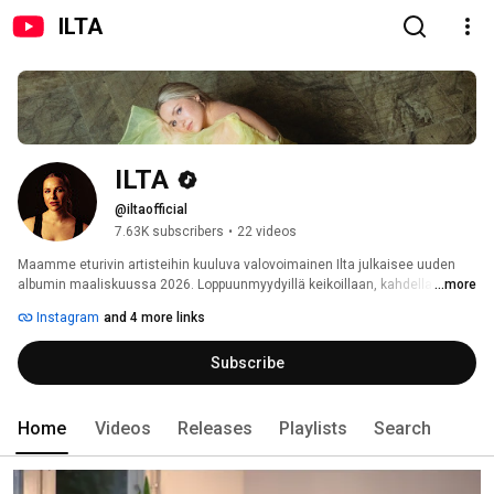
ILTA
ILTA
@iltaofficial
7.63K subscribers
•
22 videos
Maamme eturivin artisteihin kuuluva valovoimainen Ilta julkaisee uuden 
albumin maaliskuussa 2026. Loppuunmyydyillä keikoillaan, kahdella kultaa 
...more
myyneellä albumillaan ja mm. Vain Elämää -ohjelmassa ja UMK:ssa 
Instagram
and 4 more links
Suomen kansan valloittaneen Iltan tulevalta albumilta on julkaistu aiemmin 
kolme singleä, joista “Yksin et koskaan sä mee” on noussut sekä Spotify- 
Subscribe
että radiolistan top50:een ja “En mieti sua” radiolistan top50:een. Uuden 
albumin myötä Ilta lähtee bändin ja jousitrion säestämänä 
konserttisalikiertueelle. 
Home
Videos
Releases
Playlists
Search