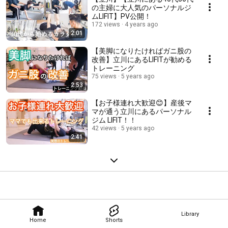
の主婦に大人気のパーソナルジ
ムLIFIT】PV公開！
172 views
4 years ago
2:01
【美脚になりたければガニ股の
改善】立川にあるLIFITが勧める
トレーニング
75 views
5 years ago
2:53
【お子様連れ大歓迎😊】産後マ
マが通う立川にあるパーソナル
ジム LIFIT！！
42 views
5 years ago
2:41
Library
Home
Shorts