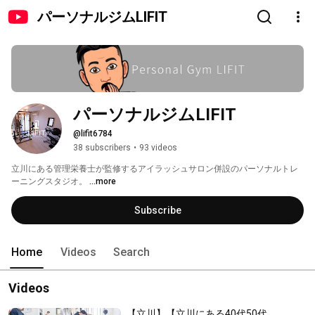
パーソナルジムLIFIT
パーソナルジムLIFIT
@lifit6784
38 subscribers
•
93 videos
立川にある管理栄養士が監修するアイラッシュサロン併設のパーソナルトレ
ーニングスタジオ。 
...more
Subscribe
Home
Videos
Search
Videos
【立川】【立川にある40代50代