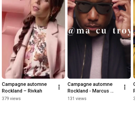
Campagne automne 
Campagne automne 
Rockland – Rivkah
Rockland - Marcus 
Troy
379 views
131 views