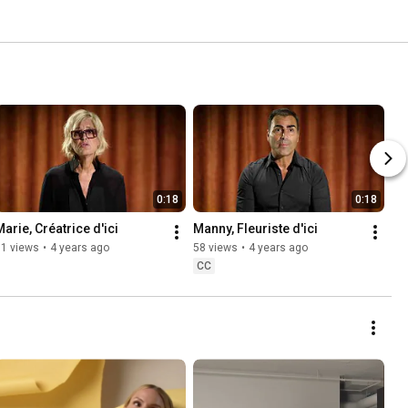
0:18
0:18
Marie, Créatrice d'ici
Manny, Fleuriste d'ici
51 views
•
4 years ago
58 views
•
4 years ago
CC