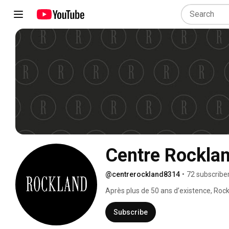
Centre Rockla
@centrerockland8314
•
72 subscribe
Après plus de 50 ans d’existence, Roc
le plus fashion de Montréal. 
Subscribe