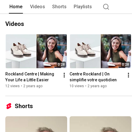
Home
Videos
Shorts
Playlists
Videos
0:28
0:28
Rockland Centre | Making 
Centre Rockland | On 
Your Life a Little Easier
simplifie votre quotidien
12 views
•
2 years ago
10 views
•
2 years ago
Shorts