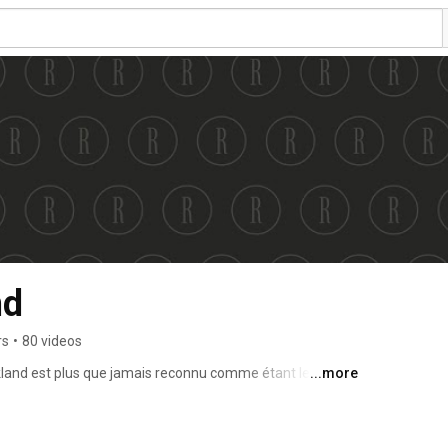
nd
rs
•
80 videos
kland est plus que jamais reconnu comme étant le centre 
...more