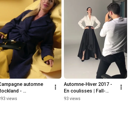
Campagne automne 
Automne-Hiver 2017 - 
Rockland - 
En coulisses | Fall-
Mademoiselle Jules
Winter 2017 - Behind 
393 views
93 views
the scene