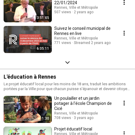
22/01/2024
Rennes, Ville et Métropole
507 views
2 years ago
3:51:45
Suivez le conseil municipal de
Rennes en live
Rennes, Ville et Métropole
771 views
Streamed 2 years ago
6:05:11
L'éducation à Rennes
Le projet éducatif local pour les moins de 18 ans, traduit les ambitions
portées par la Ville pour que chacun puisse s'épanouir et devenir citoyen
à Rennes. http://metropole.rennes.fr/politiques-publiques/culture-
Un poulailler et un jardin
education-vie-sociale/l-education/ 👍Abonnes toi à notre chaîne:
http://bit.ly/2FlsCfC 👨🏾🚀Le site officiel de Rennes Métropole pour tout
potager à l'école Champion de
savoir sur l'actualité, les infos pratiques ou les différentes démarches:
Cicé
http://metropole.rennes.fr/ 📲 Pour nous suivre sur nos réseaux sociaux:
Rennes, Ville et Métropole
Facebook: http://bit.ly/2r3wVZ3 Instagram: http://bit.ly/2r4talg Twitter:
708 views
3 years ago
1:30
http://bit.ly/2HzUj6G
Projet éducatif local
Rennes, Ville et Métropole