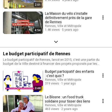
6.9K views
4 years ago
2:01
La Maison du vélo s'installe
définitivement près de la gare
de Rennes
Rennes, Ville et Métropole
1.4K views
5 years ago
4:54
Le budget participatif de Rennes
Le budget participatif de Rennes, lancé en 2015, c’est une partie du
budget de la Ville destiné à financer des projets proposés par les
habitants. L’enveloppe représente 5% du budget d’investissement soit
Budget participatif des enfants
3,5 millions d’euros par an.Organisé dans le cadre de la Fabrique
citoyenne, le budget participatif permet aux Rennais de proposer des
: c'est quoi ?
projets destinés à améliorer leur cadre de vie. Il s’agit de dépenses
Rennes, Ville et Métropole
d’investissement en vue de la réalisation de travaux sur un bâtiment, un
319 views
1 year ago
site, une rue ou bien de l’achat d’équipements.
3:48
Le Blosne : un food truck
solidaire pour tisser des liens
Rennes, Ville et Métropole
463 views
2 years ago