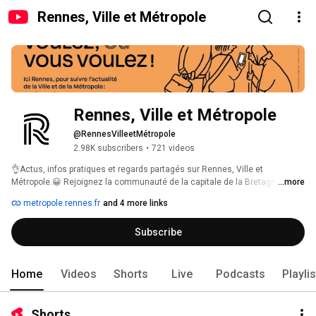
Rennes, Ville et Métropole
Rennes, Ville et Métropole
@RennesVilleetMétropole
2.98K subscribers
•
721 videos
👌Actus, infos pratiques et regards partagés sur Rennes, Ville et 
Métropole.😀 Rejoignez la communauté de la capitale de la Bretagne ! 
...more
Toutes vos démarches sur : metropole.rennes.fr et vos actualités sur 
metropole.rennes.fr
and 4 more links
icirennes. fr 🏙 
Subscribe
Home
Videos
Shorts
Live
Podcasts
Playli
Shorts