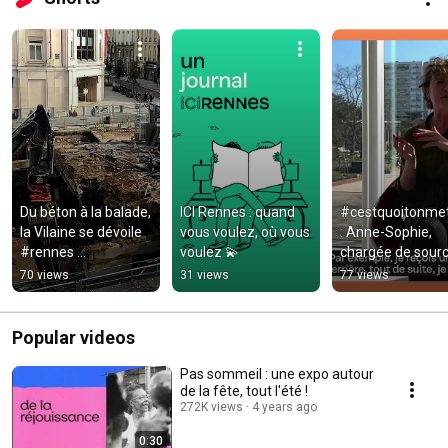
Du béton à la balade, 
ICI Rennes : quand 
#cestquoitonmeti
la Vilaine se dévoile 
vous voulez, où vous 
: Anne-Sophie, 
#rennes 
voulez 💫
chargée de sourc
#rennesmaville
et de promotion d
70 views
31 views
77 views
métiers
Popular videos
Pas sommeil : une expo autour
de la fête, tout l'été !
272K views
4 years ago
0:30