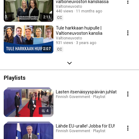
valtioneuvoston kansliassa
Valtioneuvosto
440 views
11 months ago
2:11
CC
Tule harkkaan huipulle |
Valtioneuvoston kanslia
Valtioneuvosto
931 views
3 years ago
2:07
CC
Playlists
Lasten itsenäisyyspäivän juhlat
Finnish Government · Playlist
4
Lähde EU-uralle! Jobba för EU!
Finnish Government · Playlist