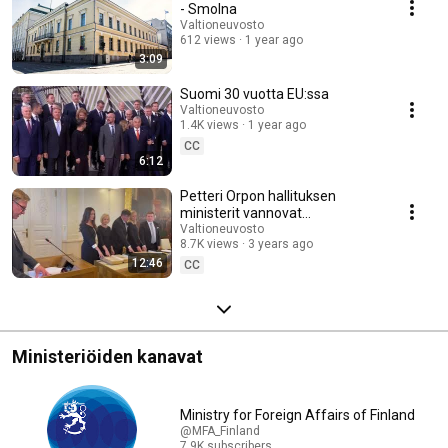
- Smolna
Valtioneuvosto
612 views
1 year ago
3:09
Suomi 30 vuotta EU:ssa
Valtioneuvosto
1.4K views
1 year ago
CC
6:12
Petteri Orpon hallituksen
ministerit vannovat
ministerivalansa
Valtioneuvosto
8.7K views
3 years ago
12:46
CC
Ministeriöiden kanavat
Ministry for Foreign Affairs of Finland
@MFA_Finland
7.9K subscribers