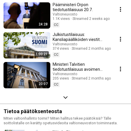
vn.fi/tallenteet. Ministeriöiden järjestämät tiedotustilaisuudet ovat usein
Pääministeri Orpon
katsottavissa ministeriön omalta Youtube-kanavalta.
tiedotustilaisuus 20.7.
Valtioneuvosto
1.1K views
Streamed 2 weeks ago
24:28
CC
Julkistustilaisuus:
Kansliapäälliköiden viestit
hallitusvaihdokseen
Valtioneuvosto
374 views
Streamed 2 months ago
1:00:21
CC
Ministeri Talvitien
tiedotustilaisuus avoimen
korkeakoulutuksen
Valtioneuvosto
205 views
Streamed 2 months ago
opintosetelikokeilusta 21.5.
20:07
CC
Tietoa päätöksenteosta
Miten valtionhallinto toimii? Miten hallitus tekee päätöksiä? Tälle
soittolistalle on kerätty opetusvideoita valtioneuvoston toiminnasta.