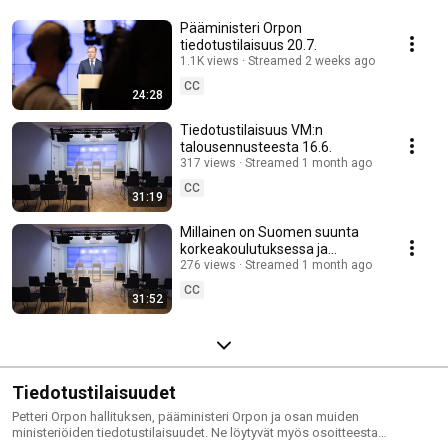
Pääministeri Orpon
tiedotustilaisuus 20.7.
1.1K views
Streamed 2 weeks ago
CC
24:28
Tiedotustilaisuus VM:n
talousennusteesta 16.6.
317 views
Streamed 1 month ago
CC
31:19
Millainen on Suomen suunta
korkeakoulutuksessa ja
tutkimuksessa? – Visio vuoteen
276 views
Streamed 1 month ago
2040 julkaistaan
CC
31:52
Tiedotustilaisuudet
Petteri Orpon hallituksen, pääministeri Orpon ja osan muiden
ministeriöiden tiedotustilaisuudet. Ne löytyvät myös osoitteesta