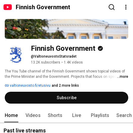
Finnish Government
Finnish Government
@ValtioneuvostoStatsradet
13.2K subscribers
•
1.4K videos
The You Tube channel of the Finnish Government shows topical videos of 
the Prime Minister and the Government. Projects that focus on specific 
...more
topics are classed into separate sub channels. The channel is maintained 
valtioneuvosto.fi/etusivu
and 2 more links
by the Government Communications Department. 
Subscribe
Home
Videos
Shorts
Live
Playlists
Search
Past live streams