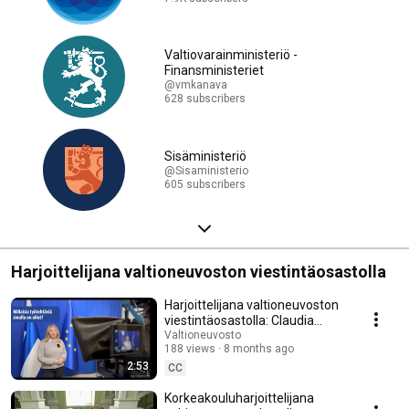
Valtiovarainministeriö -
Finansministeriet
@vmkanava
628 subscribers
Sisäministeriö
@Sisaministerio
605 subscribers
Harjoittelijana valtioneuvoston viestintäosastolla
Harjoittelijana valtioneuvoston
viestintäosastolla: Claudia
Kuismin
Valtioneuvosto
188 views
8 months ago
2:53
CC
Korkeakouluharjoittelijana