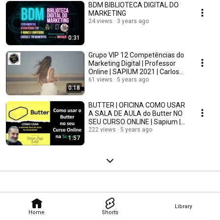
BDM BIBLIOTECA DIGITAL DO
MARKETING
24 views
3 years ago
0:31
Grupo VIP 12 Competências do
Marketing Digital | Professor
Online | SAPIUM 2021 | Carlos
Pozo EAD
61 views
5 years ago
0:18
BUTTER | OFICINA COMO USAR
A SALA DE AULA do Butter NO
SEU CURSO ONLINE | Sapium |
Carlos Pozo - EAD
222 views
5 years ago
1:57
Library
Home
Shorts