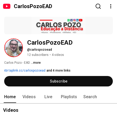
CarlosPozoEAD
CarlosPozoEAD
@carlospozoead
12 subscribers
•
4 videos
Carlos Pozo - EAD 
...more
taplink.cc/carlospozoead
and 4 more links
Subscribe
Home
Videos
Live
Playlists
Search
Videos