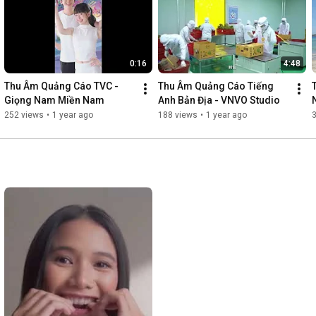
• Videos games dubbing

• Narration & E-learning

• Singers & Vocalists

Contact us to get the latest voice samples and offer!
0:16
4:48
Thu Âm Quảng Cáo TVC - 
Thu Âm Quảng Cáo Tiếng 
Giọng Nam Miền Nam
Anh Bản Địa - VNVO Studio
252 views
•
1 year ago
188 views
•
1 year ago