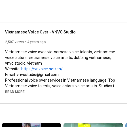
Vietnamese Voice Over - VNVO Studio
2,507 views
4 years ago
Vietnamese voice over, vietnamese voice talents, vietnamese 
voice actors, vietnamese voice artists, dubbing vietnamese, 
vnvo studio, vietnam

Website: 
https://vnvoice.net/en/
Email: vnvostudio@gmail.com

Professional voice over services in Vietnamese language. Top 
Vietnamese voice talents, voice actors, voice artists. Studios in 
Hanoi and Ho Chi Minh City, Vietnam. Northern & Southern 
READ MORE
Accents, Male & Female Voice talents. VNVO Studio provides:

• Advertising & Commercials

• Corporate voice over

• Cartoon, animation dubbing

• Movie, drama dubbing (Korean, China, Hongkong dramas)

• IVR, on-hold messages
