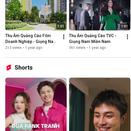
1:01
1:01
Thu Âm Quảng Cáo Film 
Thu Âm Quảng Cáo TVC - 
Doanh Nghiệp - Giọng Nam 
Giọng Nam Miền Nam
Miền Nam
213 views
•
1 year ago
361 views
•
1 year ago
Shorts