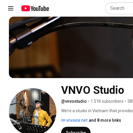
VNVO Studio
@vnvostudio
•
1.51K subscribers
•
38
We’re a studio in Vietnam that provides 
reasonable price. 
vnvoice.net
and 8 more links
Subscribe