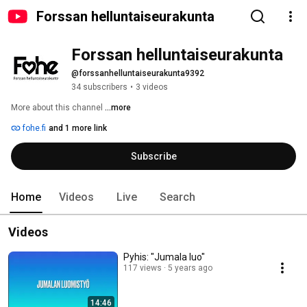
Forssan helluntaiseurakunta
Forssan helluntaiseurakunta
@forssanhelluntaiseurakunta9392
34 subscribers
•
3 videos
More about this channel
...more
fohe.fi
and 1 more link
Subscribe
Home
Videos
Live
Search
Videos
Pyhis: "Jumala luo"
117 views
5 years ago
14:46