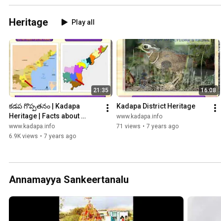
Heritage
Play all
21:35
16:08
కడప గొప్పతనం | Kadapa 
Kadapa District Heritage
Heritage | Facts about 
www.kadapa.info
Kadapa (Telugu)
www.kadapa.info
71 views
•
7 years ago
6.9K views
•
7 years ago
Annamayya Sankeertanalu