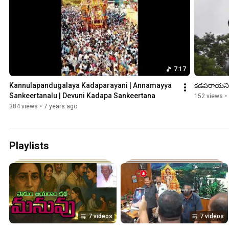
7:17
Kannulapandugalaya Kadaparayani | Annamayya 
కడపరాయని స
Sankeertanalu | Devuni Kadapa Sankeertana
152 views
•
384 views
•
7 years ago
Playlists
7 videos
7 videos