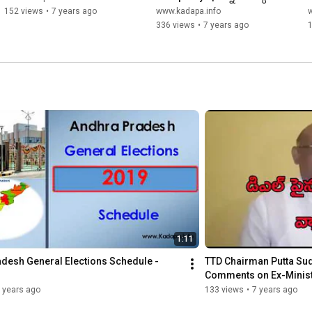
నీకు కడపరాయ
152 views
•
7 years ago
www.kadapa.info
336 views
•
7 years ago
1:11
desh General Elections Schedule - 
TTD Chairman Putta Sud
Comments on Ex-Minist
 years ago
133 views
•
7 years ago