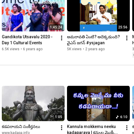
1:45:24
25:56
Gandikota Utsavalu 2020 - 
అమరావతి ఏంటి? అదెక్కడుంది? 
Day 1 Cultural Events
వైఎస్ జగన్ #ysjagan
6.5K views
•
6 years ago
5K views
•
2 years ago
3
1:05
6:10
కడపరాయని సంకీర్తనలు
Kannula mokkemu neeku 
క
kadaparaya | కన్నుల మొక్కేము 
www.kadapa.info