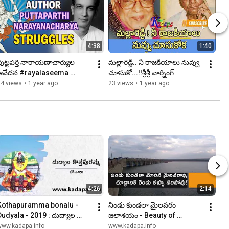
4:38
1:40
ుట్టపర్తి నారాయణాచార్యుల 
మల్లారెడ్డీ.. నీ రాజకీయాలు నువ్వు 
ఆవేదన #rayalaseema 
చూసుకో...!!శ్రీశ్రీ వార్నింగ్
#puttaparti #shivatandavam
14 views
•
1 year ago
23 views
•
1 year ago
4:26
2:14
Kothapuramma bonalu - 
నిండు కుండలా మైలవరం 
Dudyala - 2019 : దుద్యాల 
జలాశయం - Beauty of 
ొత్తపురమ్మ బోనాలు
Mylavaram Reservoir
www.kadapa.info
www.kadapa.info