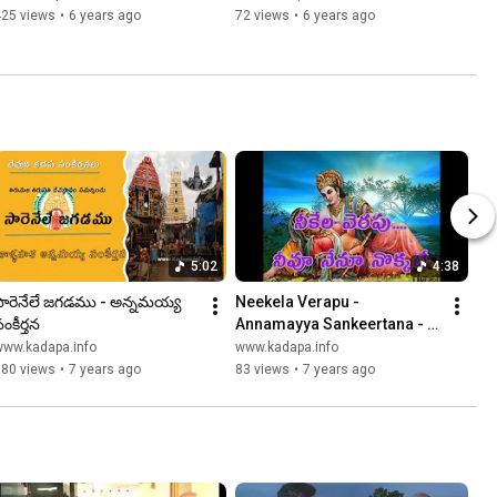
425 views
•
6 years ago
72 views
•
6 years ago
5:02
4:38
సారెనేలే జగడము - అన్నమయ్య 
Neekela Verapu - 
ంకీర్తన
Annamayya Sankeertana - 
Devuni Kadapa
www.kadapa.info
www.kadapa.info
180 views
•
7 years ago
83 views
•
7 years ago