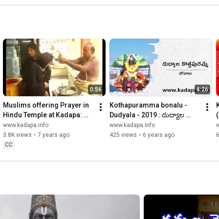
0:56
4:26
Muslims offering Prayer in 
Kothapuramma bonalu - 
Hindu Temple at Kadapa: 
Dudyala - 2019 : దుద్యాల 
(
Incredible India:
కొత్తపురమ్మ బోనాలు
www.kadapa.info
www.kadapa.info
3.8K views
•
7 years ago
425 views
•
6 years ago
CC