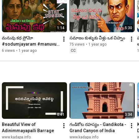
1:14
5:30
మనువు కథ ప్రోమో 
సమాజం కుళ్ళుకు వీళ్లు ఒక చిహ్నం
ప
#sodumjayaram #manuvu 
75 views
•
1 year ago
#katha
6 views
•
1 year ago
CC
0:41
3:34
Beautiful View of 
గండికోట రహస్యం - Gandikota - 
Adinimmayapalli Barrage
Grand Canyon of India
క
www.kadapa.info
www.kadapa.info