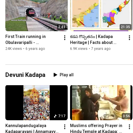
2:43
21:35
First Train running in 
కడప గొప్పతనం | Kadapa 
Obulavaripalli - 
Heritage | Facts about 
Krishnapatnam Railway Line
Kadapa (Telugu)
24K views
•
6 years ago
6.9K views
•
7 years ago
Devuni Kadapa
Play all
7:17
0:56
Kannulapandugalaya 
Muslims offering Prayer in 
Kadaparayani | Annamayya 
Hindu Temple at Kadapa: 