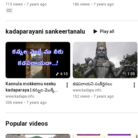
713 views
•
7 years ago
186 views
•
7 years ago
CC
kadaparayani sankeertanalu
Play all
6:10
1:05
Kannula mokkemu neeku 
కడపరాయని సంకీర్తనలు
kadaparaya | కన్నుల మొక్కేము 
www.kadapa.info
నీకు కడపరాయ
www.kadapa.info
152 views
•
7 years ago
336 views
•
7 years ago
Popular videos