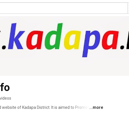
fo
videos
website of Kadapa District. It is aimed to Promote 
...more
aractions and what  not to showcase greatness of Kadapa 
 please do subscribe to our Youtube Channel . 