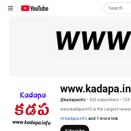
www.kadapa.in
@kadapainfo
•
432 subscribers
•
124 
www.kadapa.info is the Largest viewed 
Kadapa district heritage, history, att
kadapa.info
and 1 more link
(YSR) district. If you like our concept
Subscribe