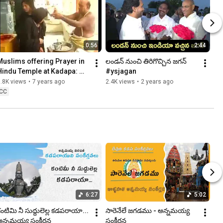
0:56
2:44
Muslims offering Prayer in 
లండన్ నుంచి తిరిగొచ్చిన జగన్ 
Hindu Temple at Kadapa: 
#ysjagan
Incredible India:
.8K views
•
7 years ago
2.4K views
•
2 years ago
CC
6:27
5:02
ంటిమి నీ సుద్దులెల్ల కడపరాయా... 
సారెనేలే జగడము - అన్నమయ్య 
అన్నమయ్య సంకీర్తన
సంకీర్తన