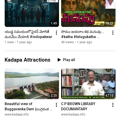
1:45
20:25
యుద్ధ సమయంలో సైరన్ మోగితే 
సొదుం జయరాం కథ మనువు... 
మనమేం చేయాలి #indopakwar
#katha #telugukatha 
#kadapa #sodumjayaram 
1 view
•
1 year ago
40 views
•
1 year ago
#kadapakatha
Kadapa Attractions
Play all
2:25
47:10
Beautiful view of 
C P BROWN LIBRARY 
Buggavanka Dam (బుగ్గవంక 
DOCUMANTARY
జలాశయ సొగసు)
www.kadapa.info
www.kadapa.info