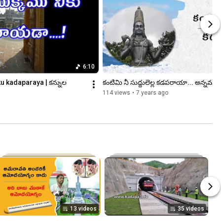
6:10
kadaparaya | కన్నుల 
కంటిమి నీ సుద్దులెల్ల కడపరాయా... అన్నమయ్
114 views
•
7 years ago
13 videos
35 videos