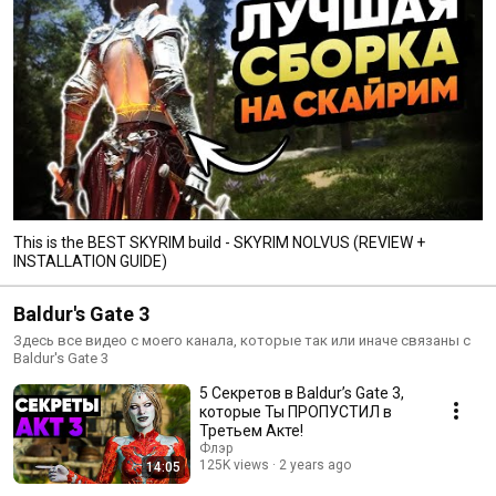
This is the BEST SKYRIM build - SKYRIM NOLVUS (REVIEW +
INSTALLATION GUIDE)
Baldur's Gate 3
Здесь все видео с моего канала, которые так или иначе связаны с
Baldur's Gate 3
5 Секретов в Baldur’s Gate 3,
которые Ты ПРОПУСТИЛ в
Третьем Акте!
Флэр
125K views
2 years ago
14:05