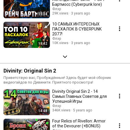
Бартмосс (Cyberpunk lore)
Флэр
29K views
3 years ago
15:34
10 САМЫХ ИНТЕРЕСНЫХ
ПАСХАЛОК В CYBERPUNK
2077!
Флэр
10K views
3 years ago
13:42
Divinity: Original Sin 2
Приветствую вас, Пробуждённые! Здесь будет мой сборник
видеогайдов по Дивинити. Приятного просмотра!
Divinity Original Sin 2 - 14
Самых Главных Советов для
Успешной Игры
Флэр
346K views
5 years ago
14:48
Four Relics of Rivellon: Armor
of the Devourer (+BONUS)