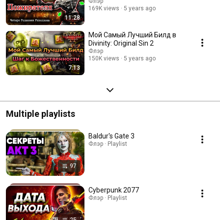
Флэр
169K views
5 years ago
11:28
Мой Самый Лучший Билд в
Divinity: Original Sin 2
Флэр
150K views
5 years ago
7:13
Multiple playlists
Baldur's Gate 3
Флэр · Playlist
97
Cyberpunk 2077
Флэр · Playlist
25