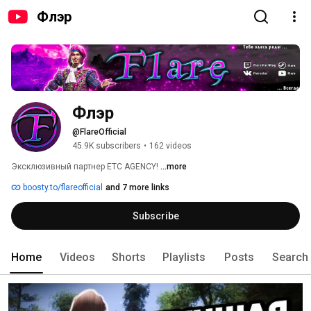
Флэр
Флэр
@FlareOfficial
45.9K subscribers
•
162 videos
Эксклюзивный партнер ETC AGENCY! 
...more
boosty.to/flareofficial
and 7 more links
Subscribe
Home
Videos
Shorts
Playlists
Posts
Search