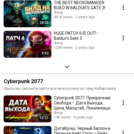
THE BEST NECROMANCER
BUILD IN BALDUR'S GATE 3!
Флэр
401K views
2 years ago
28:05
HUGE PATCH 6 IS OUT! -
Baldur's Gate 3
Флэр
123K views
2 years ago
9:02
Cyberpunk 2077
Здесь вы сможете найти все мои ролики на тему Киберпанка
Cyberpunk 2077: Призрачная
Свобода – Дата Выхода,
Цена, Масштаб, Локализация
и Другое!
Флэр
14K views
3 years ago
10:21
ДатаКрэш, Чёрный Заслон и
Легенда Найт-Сити — Рейч