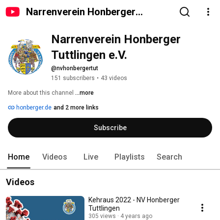
Narrenverein Honberger
Tuttlingen e.V.
Narrenverein Honberger 
Tuttlingen e.V.
@nvhonbergertut
151 subscribers
•
43 videos
More about this channel
...more
honberger.de
and 2 more links
Subscribe
Home
Videos
Live
Playlists
Search
Videos
Kehraus 2022 - NV Honberger
Tuttlingen
305 views
4 years ago