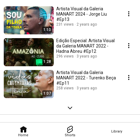
Artista Visual da Galeria
MANART 2024 - Jorge Liu
#Ep13
231 views
2 years ago
1:10
Edição Especial: Artista Visual
da Galeria MANART 2022 -
Hadna Abreu #Ep12
296 views
3 years ago
1:28
Artista Visual da Galeria
MANART 2022 - Turenko Beça
#Ep11
258 views
3 years ago
1:07
Library
Home
Shorts