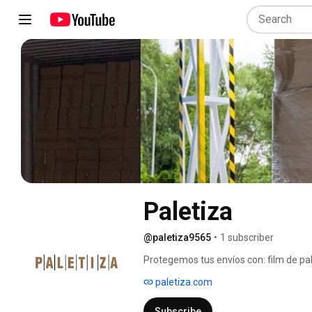
Paletiza
@paletiza9565
•
1 subscriber
Protegemos tus envíos con: film de pale
paletiza.com
Subscribe