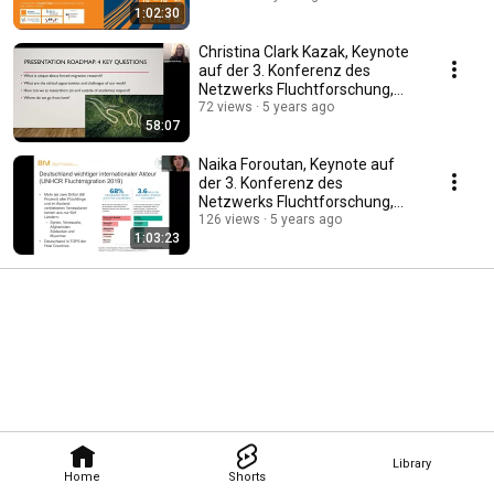
1:02:30
Christina Clark Kazak, Keynote
auf der 3. Konferenz des
Netzwerks Fluchtforschung,
17.09.2020
72 views
5 years ago
58:07
Naika Foroutan, Keynote auf
der 3. Konferenz des
Netzwerks Fluchtforschung,
17.09.2020
126 views
5 years ago
1:03:23
Library
Home
Shorts