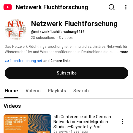
Netzwerk Fluchtforschung
Netzwerk Fluchtforschung
@netzwerkfluchtforschung6216
23 subscribers
•
3 videos
Das Netzwerk Flüchtlingsforschung ist ein multi-disziplinäres Netzwerk für 
Wissenschaftler und Wissenschaftlerinnen in Deutschland die zu 
...more
Zwangsmigration, Flucht und Asyl forschen sowie für internationale 
fluchtforschung.net
and 2 more links
Wissenschaftler und Wissenschaftlerinnen die diese Themen mit Bezug 
zu Deutschland untersuchen. Auf unserer Homepage 
Subscribe
(www.fluechtlingsforschung.net) sammeln und verteilen wir relevante 
Informationen zu Forschern und Forscherinnen, zu Projekten und 
Publikationen. Dies soll zum wissenschaftlichen Austausch und zur 
Kooperation beitragen, um eine vernetzte Flüchtlingsforschung in 
Home
Videos
Playlists
Search
Deutschland zu etablieren. 
Videos
5th Conference of the German
Network for Forced Migration
Studies—Keynote by Prof
Tamirace Fakhoury
69 views
1 year ago