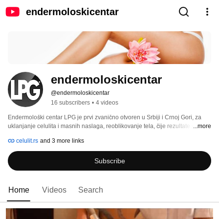
endermoloskicentar
endermoloskicentar
@endermoloskicentar
16 subscribers
•
4 videos
Endermološki centar LPG je prvi zvanično otvoren u Srbiji i Crnoj Gori, za 
uklanjanje celulita i masnih naslaga, reoblikovanje tela, čije rezultate pomno 
...more
prate strucnjaci iz LPG centra u Francuskoj, a uz saglasnost i odobrenje 
celulit.rs
and 3 more links
FDA. 
Subscribe
Home
Videos
Search