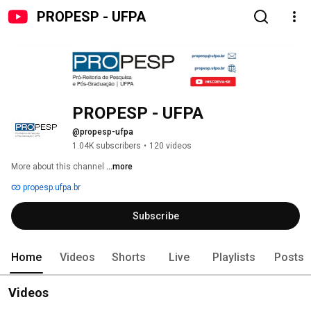
PROPESP - UFPA
PROPESP - UFPA
@propesp-ufpa
1.04K subscribers
•
120 videos
More about this channel
...more
propesp.ufpa.br
Subscribe
Home
Videos
Shorts
Live
Playlists
Posts
Videos