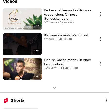
Videos
De Levensbloem - Praktijk voor
Acupunctuur, Chinese
Geneeskunde en
Natuurgeneeskunde
101 views
4 years ago
4:26
Blackness events Web Front
5 views
7 years ago
1:21
Finalist Dao zit meziek in Andy
Croonenberg
1.2K views
14 years ago
7:46
Shorts