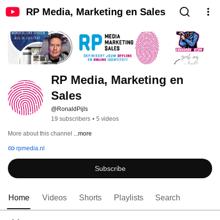
RP Media, Marketing en Sales
RP Media, Marketing en 
Sales
@RonaldPijls
19 subscribers
•
5 videos
More about this channel
...more
rpmedia.nl
Subscribe
Home
Videos
Shorts
Playlists
Search