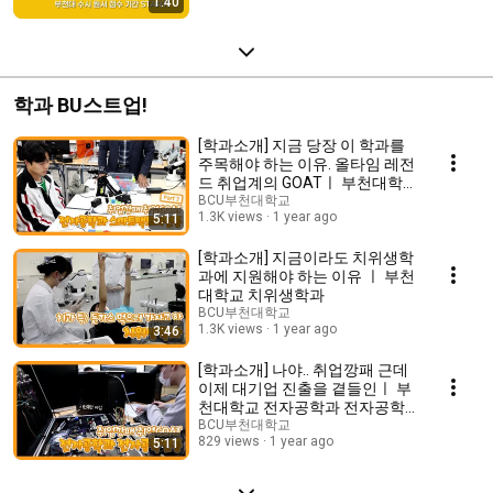
1:40
학과 BU스트업!
[학과소개] 지금 당장 이 학과를
주목해야 하는 이유. 올타임 레전
드 취업계의 GOATㅣ 부천대학교
전자공학과 스마트팩토리전공
BCU부천대학교
1.3K views
1 year ago
5:11
[학과소개] 지금이라도 치위생학
과에 지원해야 하는 이유 ㅣ 부천
대학교 치위생학과
BCU부천대학교
1.3K views
1 year ago
3:46
[학과소개] 나야.. 취업깡패 근데
이제 대기업 진출을 곁들인ㅣ 부
천대학교 전자공학과 전자공학
전공
BCU부천대학교
829 views
1 year ago
5:11