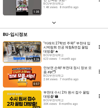
BCU부천대학교
1.4K views
8 months ago
1:35
BU-입시정보
"미래의 27학번 주목!" 부천대 입
시박람회 전공 체험&면접 꿀팁
대방출! 🔥
BCU부천대학교
623 views
1 month ago
3:26
안보면 손해! 부천대 정시 정보 모
음.zip🗂️
BCU부천대학교
2.6K views
7 months ago
0:57
부천대 수시 2차 원서 접수 꿀팁
대방출! 🏫
BCU부천대학교
30K views
8 months ago