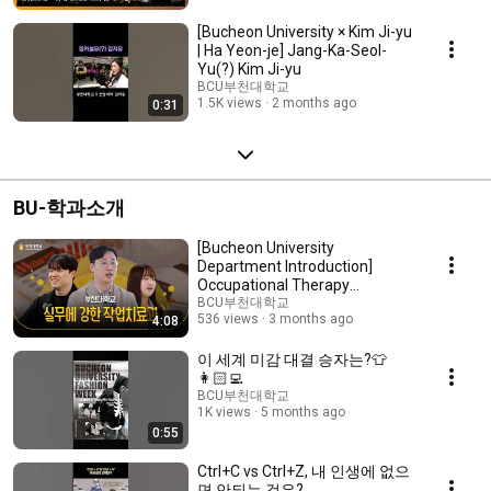
[Bucheon University × Kim Ji-yu
| Ha Yeon-je] Jang-Ka-Seol-
Yu(?) Kim Ji-yu
BCU부천대학교
1.5K views
2 months ago
0:31
BU-학과소개
[Bucheon University
Department Introduction]
Occupational Therapy
Department Introduction Video
BCU부천대학교
536 views
3 months ago
4:08
이 세계 미감 대결 승자는?👕
👩🏻‍💻
BCU부천대학교
1K views
5 months ago
0:55
Ctrl+C vs Ctrl+Z, 내 인생에 없으
면 안되는 것은?