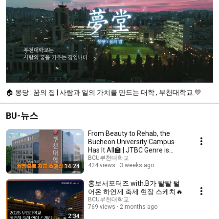
🏠 몽당 : 꿈의 집 | 사람과 일의 가치를 만드는 대학 , 부천대학교 💛
BU-뉴스
From Beauty to Rehab, the
Bucheon University Campus
Has It All🏫 | JTBC Genre is
Money EP.23🧡
BCU부천대학교
424 views
3 weeks ago
14:24
홍보서포터즈 with.B가 탈탈 털
어온 하연제 축제 현장 스케치🔥
BCU부천대학교
769 views
2 months ago
2:34