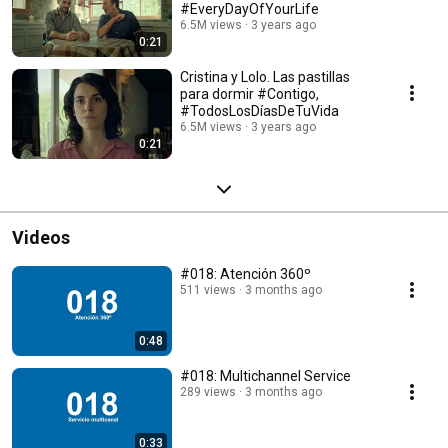
#EveryDayOfYourLife
6.5M views
3 years ago
0:21
Cristina y Lolo. Las pastillas
para dormir #Contigo,
#TodosLosDíasDeTuVida
6.5M views
3 years ago
0:21
Videos
#018: Atención 360º
511 views
3 months ago
0:48
#018: Multichannel Service
289 views
3 months ago
0:33