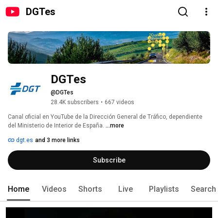
DGTes
DGTes
@DGTes
28.4K subscribers
•
667 videos
Canal oficial en YouTube de la Dirección General de Tráfico, dependiente 
del Ministerio de Interior de España. 
...more
dgt.es
and 3 more links
Subscribe
Home
Videos
Shorts
Live
Playlists
Search