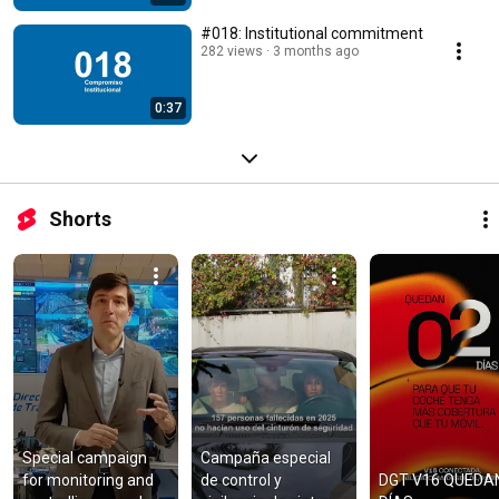
#018: Institutional commitment
282 views
3 months ago
0:37
Shorts
Special campaign 
Campaña especial 
for monitoring and 
de control y 
DGT V16 QUEDAN