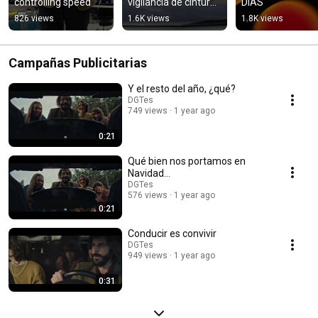
controlling speed
vigilancia de cinturón 
DÍAS
de #seguridad y #sri 
826 views
1.6K views
1.8K views
Marzo 2026
Campañas Publicitarias
Y el resto del año, ¿qué?
DGTes
749 views
1 year ago
0:21
Qué bien nos portamos en
Navidad…
DGTes
576 views
1 year ago
0:21
Conducir es convivir
DGTes
949 views
1 year ago
0:31