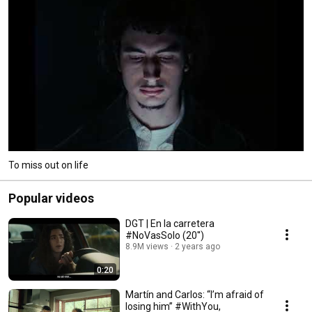
To miss out on life
Popular videos
DGT | En la carretera
#NoVasSolo (20'')
8.9M views
2 years ago
0:20
Martín and Carlos: “I’m afraid of
losing him” #WithYou,