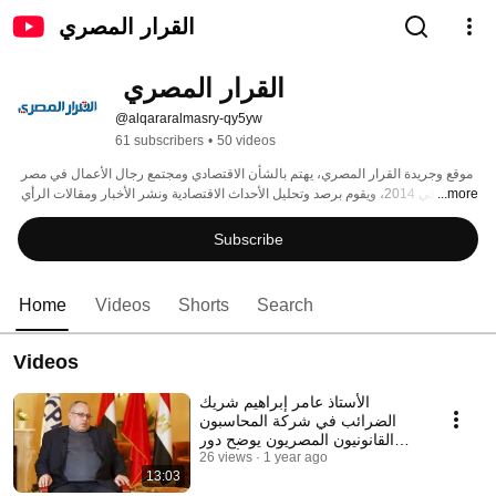
القرار المصري
القرار المصري 
@alqararalmasry-qy5yw
61 subscribers
•
50 videos
موقع وجريدة القرار المصري، يهتم بالشأن الاقتصادي ومجتمع رجال الأعمال في مصر 
...more
أنشئ في 2014، ويقوم برصد وتحليل الأحداث الاقتصادية ونشر الأخبار ومقالات الرأي 
للمتخصصين بجانب الموضوعات والاخبار العامة والفعاليات والمؤتمرات والمعارض 
داخل جمهورية مصر العربية. 
Subscribe
Home
Videos
Shorts
Search
Videos
الأستاذ عامر إبراهيم شريك
الضرائب في شركة المحاسبون
القانونيون المصريون يوضح دور
1 year ago
المراجعة وأهميتها
26 views
13:03