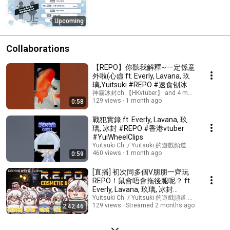
Upcoming
Collaborations
【REPO】你聽我解釋~一定係意
外啦(心虛 ft. Everly, Lavana, 玖
璃,Yuitsuki #REPO #速食刨冰 #
香港vtuber
神霧冰封ch.【HKvtuber】 and 4 more
129 views
1 month ago
0:58
戰犯實錄 ft. Everly, Lavana, 玖
璃, 冰封 #REPO #香港vtuber
#YuiWheelClips
Yuitsuki Ch. / Yuitsuki 的遊戲頻道 and 4 more
460 views
1 month ago
0:59
[直播] 初次同多個V朋朋一齊玩
REPO！鼠會唔會拖後腿呢？ ft.
Everly, Lavana, 玖璃, 冰封
[R.E.P.O]
Yuitsuki Ch. / Yuitsuki 的遊戲頻道 and 4 more
129 views
Streamed 2 months ago
2:42:46