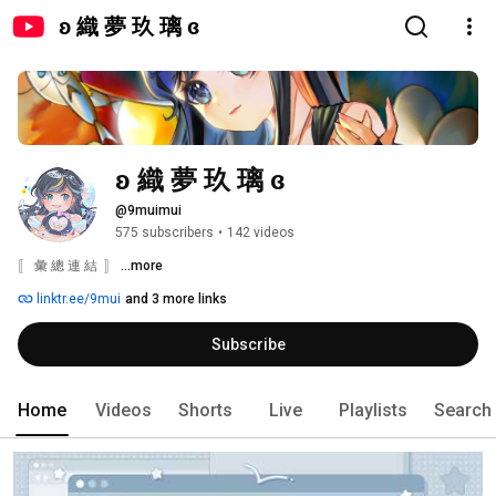
ʚ 織 夢 玖 璃 ɞ
ʚ 織 夢 玖 璃 ɞ
@9muimui
575 subscribers
•
142 videos
〚 彙 總 連 結  〛 
...more
linktr.ee/9mui
and 3 more links
Subscribe
Home
Videos
Shorts
Live
Playlists
Search