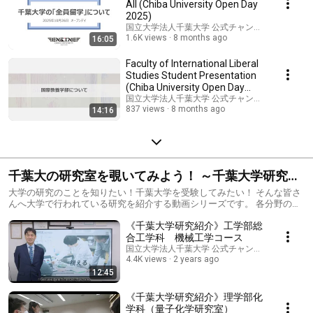
All (Chiba University Open Day
2025)
国立大学法人千葉大学 公式チャンネル
1.6K views
8 months ago
16:05
Faculty of International Liberal
Studies Student Presentation
(Chiba University Open Day
2025)
国立大学法人千葉大学 公式チャンネル
837 views
8 months ago
14:16
千葉大の研究室を覗いてみよう！ ～千葉大学研究紹
介～
大学の研究のことを知りたい！千葉大学を受験してみたい！ そんな皆さ
んへ大学で行われている研究を紹介する動画シリーズです。 各分野の研
究内容や学べることを教員みずから解説するほか、 学生の実験や授業の
《千葉大学研究紹介》工学部総
様子も動画でお送りします。 （※随時追加・更新予定！）
合工学科 機械工学コース
国立大学法人千葉大学 公式チャンネル
4.4K views
2 years ago
12:45
《千葉大学研究紹介》理学部化
学科（量子化学研究室）