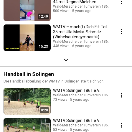
44 mit Regina Mielchen
Wald-Merscheider Turnverein 1861 e.V.
500 views
5 years ago
12:49
WMTV – mach(t) Dich Fit: Teil
35 mit Ulla Micka-Schmitz
(Wirbelsäulengymnastik)
Wald-Merscheider Turnverein 1861 e.V.
448 views
6 years ago
15:23
Handball in Solingen
Die Handballabteilung der WMTV in Solingen stellt sich vor.
WMTV Solingen 1861 e.V.
Wald-Merscheider Turnverein 1861 e.V.
73 views
5 years ago
0:20
WMTV Solingen 1861 e.V.
Wald-Merscheider Turnverein 1861 e.V.
53 views
5 years ago