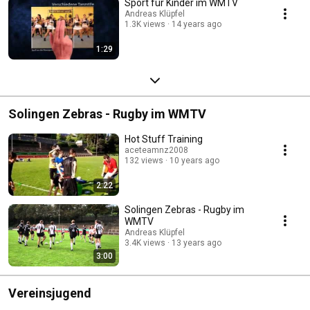
Sport für Kinder im WMTV
Andreas Klüpfel
1.3K views
14 years ago
1:29
Solingen Zebras - Rugby im WMTV
Hot Stuff Training
aceteamnz2008
132 views
10 years ago
2:22
Solingen Zebras - Rugby im
WMTV
Andreas Klüpfel
3.4K views
13 years ago
3:00
Vereinsjugend