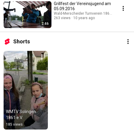
Grillfest der Vereinsjugend am
05.09.2016
Wald-Merscheider Turnverein 1861 e.V.
263 views
10 years ago
2:46
Shorts
WMTV Solingen 
1861 e.V.
185 views