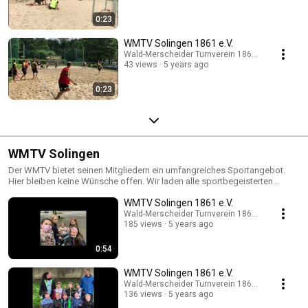
0:23
WMTV Solingen 1861 e.V.
Wald-Merscheider Turnverein 1861 e.V.
43 views
5 years ago
0:23
WMTV Solingen
Der WMTV bietet seinen Mitgliedern ein umfangreiches Sportangebot.
Hier bleiben keine Wünsche offen. Wir laden alle sportbegeisterten
Menschen jeden Alters herzlich ein, einmal aktiv in unsere Sportangebote
WMTV Solingen 1861 e.V.
hinein zu schnuppern.
Wald-Merscheider Turnverein 1861 e.V.
185 views
5 years ago
0:54
WMTV Solingen 1861 e.V.
Wald-Merscheider Turnverein 1861 e.V.
136 views
5 years ago