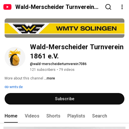
Wald-Merscheider Turnverein
1861 e.V.
Wald-Merscheider Turnverein 
1861 e.V.
@wald-merscheiderturnverein7086
121 subscribers
•
79 videos
More about this channel
...more
wmtv.de
Subscribe
Home
Videos
Shorts
Playlists
Search