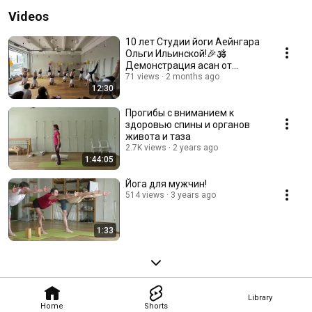
Videos
10 лет Студии йоги Аейнгара
Ольги Ильинской!🎉🕉️
Демонстрация асан от
преподавателей Студии 🙏
71 views
2 months ago
12:30
Прогибы с вниманием к
здоровью спины и органов
живота и таза
2.7K views
2 years ago
1:44:05
Йога для мужчин!
514 views
3 years ago
1:33
Library
Home
Shorts