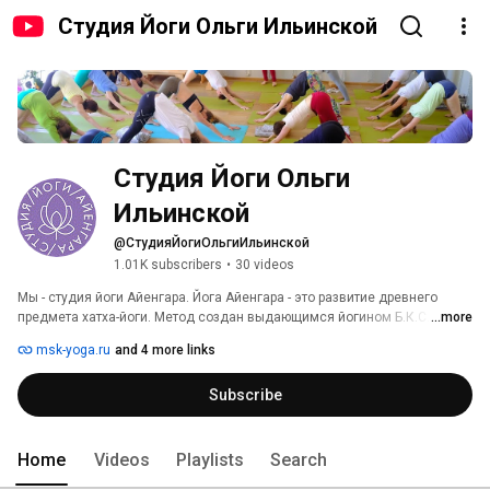
Студия Йоги Ольги Ильинской
Студия Йоги Ольги 
Ильинской
@СтудияЙогиОльгиИльинской
1.01K subscribers
•
30 videos
Мы - студия йоги Айенгара. Йога Айенгара - это развитие древнего 
предмета хатха-йоги. Метод создан выдающимся йогином Б.К.С. 
...more
Айенгаром в результате огромного опыта практики и многолетних 
msk-yoga.ru
and 4 more links
исследований. 
Subscribe
Home
Videos
Playlists
Search