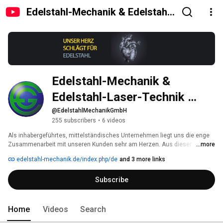
Edelstahl-Mechanik & Edelstahl-
Laser-Technik GmbH
Edelstahl-Mechanik & 
Edelstahl-Laser-Technik 
GmbH
@EdelstahlMechanikGmbH
255 subscribers
•
6 videos
Als inhabergeführtes, mittelständisches Unternehmen liegt uns die enge 
Zusammenarbeit mit unseren Kunden sehr am Herzen. Aus dieser 
...more
gegenseitigen Wertschätzung heraus entstehen immer wieder aufs Neue 
edelstahl-mechanik.de/index.php/de
and 3 more links
zukunftsorientierte Techniken und Verfahren, um den Anforderungen 
unserer Geschäftspartner gerecht zu werden. Durch regelmäßige 
Subscribe
Schulungen und ein absolut teamorientiertes Arbeitsumfeld ist die 
Motivation unserer Mitarbeiterinnen und Mitarbeiter gleich bleibend hoch. 
Das wirkt sich positiv auf den Projekterfolg unserer Kunden aus. Profitieren 
Sie von unserem Know-how und unserer Erfahrung aus über 30 Jahren 
Home
Videos
Search
Kompetenz in Edelstahl. 