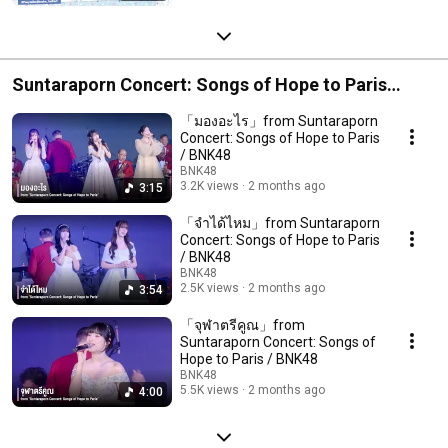
Suntaraporn Concert: Songs of Hope to Paris
(BNK48 Performance Cut)
「มองอะไร」from Suntaraporn
Concert: Songs of Hope to Paris
/ BNK48
BNK48
3.2K views
2 months ago
3:15
「จำได้ไหม」from Suntaraporn
Concert: Songs of Hope to Paris
/ BNK48
BNK48
2.5K views
2 months ago
3:54
「จุฬาตรีคูณ」from
Suntaraporn Concert: Songs of
Hope to Paris / BNK48
BNK48
5.5K views
2 months ago
4:00