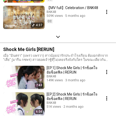
【MV full】Celebration / BNK48
BNK48
509K views
5 months ago
CC
4:37
Shock Me Girls [RERUN]
เมื่อ “มินตรา” (แพรว แพรวา) สาวน้อยน่ารักประจำโรงเรียน ต้องอกหักจาก
“เสี่ย” (มารีน กชพร) สาวฮอตเจ้าชู้ที่ไม่เคยจริงจังกับใคร ในขณะเดียวกัน
“จอร์จี้” (โมเน่ต์ ภาริตา) สาวก๋ากั่น ก็เพิ่งถูก “ตะวัน” (แจนรี่ กัลยารัตน์) ปฏิเสธ
[EP.1] Shock Me Girls | รักช็อตใจ
ตรง ๆ เพราะจอร์จี้ไม่ใช่สเปกของเธอ ความผิดหวังของทั้งสองคน กลายเป็นจุด
ที่ทำให้เส้นทางของพวกเธอมาเชื่อมกัน เมื่อจอร์จี้ตัดสินใจขอให้มินตราช่วย
ยัยช็อตฟีล | RERUN
“เปลี่ยนตัวเอง” ให้กลายเป็นผู้หญิงน่ารักในแบบที่ตะวันชอบ จากคนแปลก
BNK48
หน้าที่แทบไม่สนใจกัน กลายเป็นคนที่ต้องใช้เวลาอยู่ด้วยกันทุกวัน ยิ่งใกล้กัน
149K views
3 months ago
มากขึ้นเท่าไหร่ ความสัมพันธ์ก็ยิ่งเปลี่ยนไป จากแค่ข้อตกลงธรรมดา กลาย
7:43
เป็นความผูกพันที่เริ่มชัดขึ้นโดยไม่รู้ตัว ในขณะที่เสี่ยและตะวันก็ยังคงมี
บทบาทบางอย่าง ที่ทำให้ความสัมพันธ์ของทุกคนยิ่งซับซ้อนขึ้น … ความรัก
[EP.2] Shock Me Girls | รักช็อตใจ
ครั้งนี้อาจไม่ได้เป็นไปตามที่ใครตั้งใจ แต่กลับพาให้ทั้งสี่คนต้องมาเกี่ยวข้องกัน
ยัยช็อตฟีล | RERUN
มากกว่าที่คิด ติดตามรับชม Shock Me Girls รักช็อตใจยัยช็อตฟีล รอบ RERUN
BNK48
ออกอากาศทุกวันจันทร์ และวันพุธ ทาง YouTube: BNK48 Shock Me Girls | รัก
51K views
2 months ago
ช็อตใจ ยัยช็อตฟีล www.tiktok.com/@shockmegirls.official
6:04
#ShockMeGirlsTH #รักช็อตใจยัยช็อตฟีล #IndependentFilm #BNK48