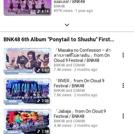
ยอดเลย! / BNK48
BNK48
897K views
1 year ago
4:14
BNK48 6th Album "Ponytail to Shushu" First
Performance @ BNK48 & CGM48: On Cloud 9
「Masaka no Confession – คำ
Festival (Performance Cut)
สารภาพที่ไม่คาดฝัน」from On
Cloud 9 Festival / BNK48
BNK48 and CGM48
7.4K views
2 months ago
5:07
「RIVER」from On Cloud 9
Festival / BNK48
BNK48 and CGM48
7.8K views
2 months ago
3:05
「Jabaja」from On Cloud 9
Festival / BNK48
BNK48 and CGM48
4.4K views
2 months ago
2:58