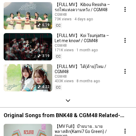
【FULL MV】 Kibou Ressha –
รถไฟแห่งความหวัง / CGM48
CGM48
73K views
4 days ago
6:19
CC
【FULL MV】 Koi Tsunjatta –
Let me know! / CGM48
CGM48
171K views
1 month ago
3:19
CC
【FULL MV】 ได้(ด้าย)ไหม /
CGM48
CGM48
433K views
8 months ago
4:22
CC
Original Songs from BNK48 & CGM48 Related-
Project
【MV Full】บ๊ายบาย...นาย
พลาสติก(Kami7 Go Green) /