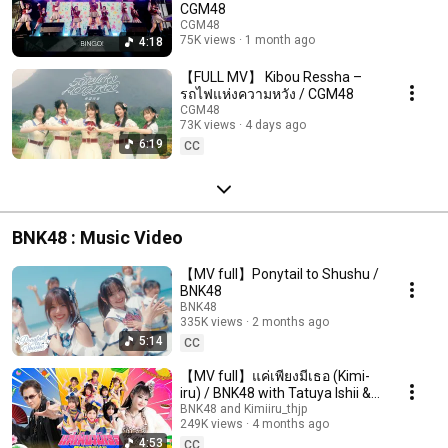
CGM48
CGM48
75K views
1 month ago
4:18
【FULL MV】 Kibou Ressha –
รถไฟแห่งความหวัง / CGM48
CGM48
73K views
4 days ago
6:19
CC
BNK48 : Music Video
【MV full】Ponytail to Shushu /
BNK48
BNK48
335K views
2 months ago
5:14
CC
【MV full】แค่เพียงมีเธอ (Kimi-
iru) / BNK48 with Tatuya Ishii &
Lamyai Haithongkham
BNK48 and Kimiiru_thjp
249K views
4 months ago
4:53
CC