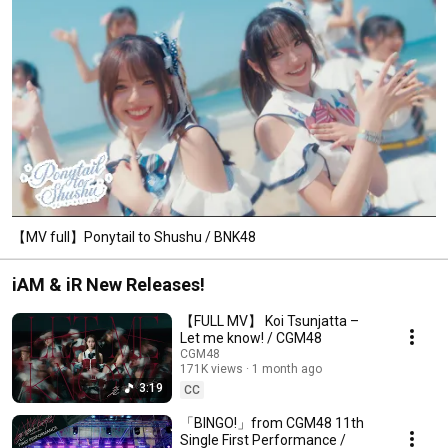
【MV full】Ponytail to Shushu / BNK48
iAM & iR New Releases!
【FULL MV】 Koi Tsunjatta –
Let me know! / CGM48
CGM48
171K views
1 month ago
3:19
CC
「BINGO!」from CGM48 11th
Single First Performance /