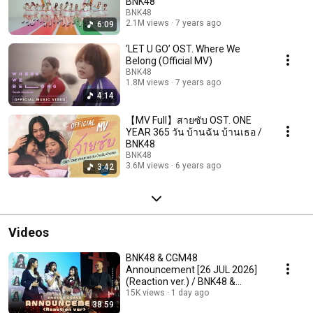
BNK48
BNK48
2.1M views
7 years ago
6:09
‘LET U GO’ OST. Where We
Belong (Official MV)
BNK48
1.8M views
7 years ago
4:14
【MV Full】สายซับ OST. ONE
YEAR 365 วัน บ้านฉัน บ้านเธอ /
BNK48
BNK48
3.6M views
6 years ago
3:42
Videos
BNK48 & CGM48
Announcement [26 JUL 2026]
(Reaction ver.) / BNK48 &
CGM48
15K views
1 day ago
38:59