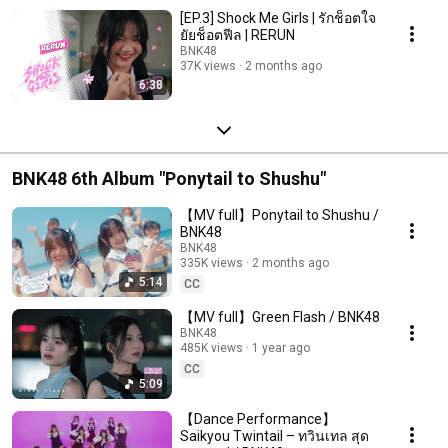
#CGM48
[EP.3] Shock Me Girls | รักช็อตใจ
ยัยช็อตฟีล | RERUN
BNK48
37K views
2 months ago
6:38
BNK48 6th Album "Ponytail to Shushu"
【MV full】Ponytail to Shushu /
BNK48
BNK48
335K views
2 months ago
5:14
CC
【MV full】Green Flash / BNK48
BNK48
485K views
1 year ago
CC
5:09
【Dance Performance】
Saikyou Twintail – ทวินเทล สุด