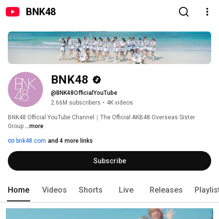
BNK48
BNK48
@BNK48OfficialYouTube
2.66M subscribers
•
4K videos
BNK48 Official YouTube Channel｜The Official AKB48 Overseas Sister 
Group 
...more
bnk48.com
and 4 more links
Subscribe
Home
Videos
Shorts
Live
Releases
Playlis