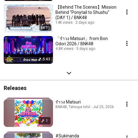
【Behind The Scenes】Mission
Behind "Ponytail to Shushu"
(DAY 1) / BNK48
14K views
2 days ago
46:11
「รำวง Matsuri」from Bon
Odori 2026 / BNK48
4.8K views
5 days ago
5:43
Releases
รำวง Matsuri
BNK48, Tatsuya Ishii · Jul 25, 2026
1
#Sukinanda