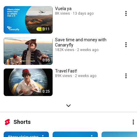
Vuela ya
8K views
13 days ago
0:11
Save time and money with
Canaryfly
182K views
2 weeks ago
0:05
Travel Fast!
89K views
2 weeks ago
0:25
Shorts