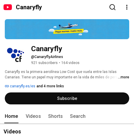
Canaryfly
Canaryfly
@CanaryflyAirlines
921 subscribers
•
164 videos
Canaryfly es la primera aerolínea Low Cost que vuela entre las Islas 
Canarias. Tiene un papel muy importante en la vida de miles de personas 
...more
que vuelan con la compañía cada mes y que se benefician de los mejores 
canaryfly.es/es
and 4 more links
precios en el transporte entre islas. 
Subscribe
Home
Videos
Shorts
Search
Videos