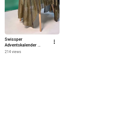
Swissper 
Adventskalender 
Behindthescenes BTS
214 views