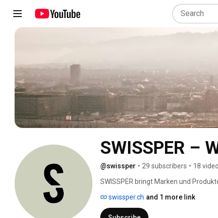
SWISSPER – Wo 
@swissper
•
29 subscribers
•
18 vide
SWISSPER bringt Marken und Produkt
swissper.ch
and 1 more link
Subscribe