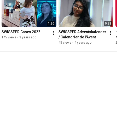
1:30
0:33
SWISSPER Cases 2022
SWISSPER Adventskalender 
/ Calendrier de l'Avent
145 views
•
3 years ago
45 views
•
4 years ago