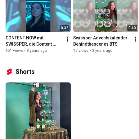
0:32
0:40
CONTENT NOW mit 
Swissper Adventskalender 
SWISSPER, die Content 
Behindthescenes BTS
Creator Agentur der 
651 views
•
3 years ago
19 views
•
3 years ago
Schweiz
Shorts