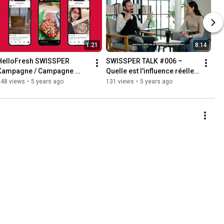
1:21
8:14
HelloFresh SWISSPER 
SWISSPER TALK #006 – 
Kampagne / Campagne 
Quelle est l'influence réelle 
HelloFresh / 2021
des influenceurs ?
248 views
•
5 years ago
131 views
•
5 years ago