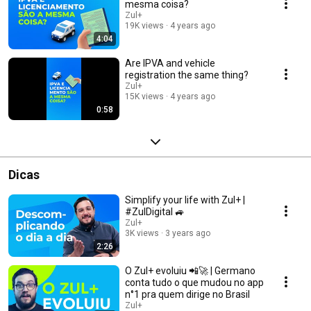
mesma coisa?
Zul+
19K views
4 years ago
4:04
Are IPVA and vehicle
registration the same thing?
Zul+
15K views
4 years ago
0:58
Dicas
Simplify your life with Zul+ |
#ZulDigital 🚙
Zul+
3K views
3 years ago
2:26
O Zul+ evoluiu 📲🚀 | Germano
conta tudo o que mudou no app
n°1 pra quem dirige no Brasil
Zul+