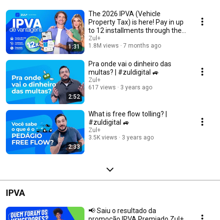
mercado do seu carro e até contratar um consórcio. Tudo na palma da 
mão, reunido em um só app para facilitar o seu dia a dia. 
The 2026 IPVA (Vehicle
Property Tax) is here! Pay in up
to 12 installments through the
Zul+ app a...
Zul+
1.8M views
7 months ago
1:31
Pra onde vai o dinheiro das
multas? | #zuldigital 🚙
Zul+
617 views
3 years ago
2:52
What is free flow tolling? |
#zuldigital 🚙
Zul+
3.5K views
3 years ago
2:33
IPVA
📢 Saiu o resultado da
promoção IPVA Premiado Zul+