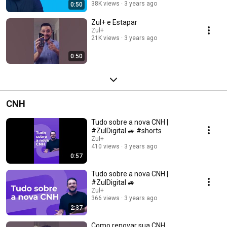
38K views
3 years ago
0:50
Zul+ e Estapar
Zul+
21K views
3 years ago
0:50
CNH
Tudo sobre a nova CNH |
#ZulDigital 🚙 #shorts
Zul+
410 views
3 years ago
0:57
Tudo sobre a nova CNH |
#ZulDigital 🚙
Zul+
366 views
3 years ago
2:37
Como renovar sua CNH