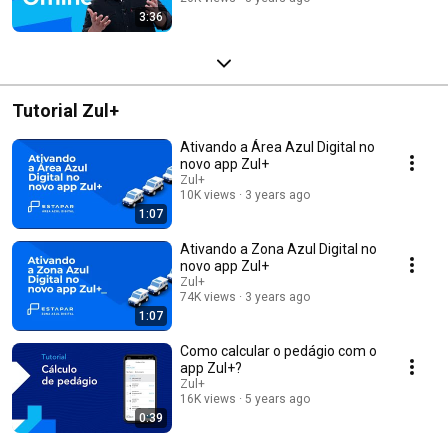
3:36
Tutorial Zul+
Ativando a Área Azul Digital no
novo app Zul+
Zul+
10K views
3 years ago
1:07
Ativando a Zona Azul Digital no
novo app Zul+
Zul+
74K views
3 years ago
1:07
Como calcular o pedágio com o
app Zul+?
Zul+
16K views
5 years ago
0:39