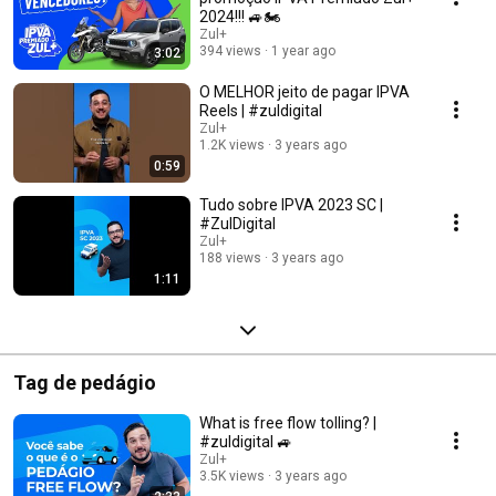
2024!!! 🚙🏍️
Zul+
394 views
1 year ago
3:02
O MELHOR jeito de pagar IPVA
Reels | #zuldigital
Zul+
1.2K views
3 years ago
0:59
Tudo sobre IPVA 2023 SC |
#ZulDigital
Zul+
188 views
3 years ago
1:11
Tag de pedágio
What is free flow tolling? |
#zuldigital 🚙
Zul+
3.5K views
3 years ago