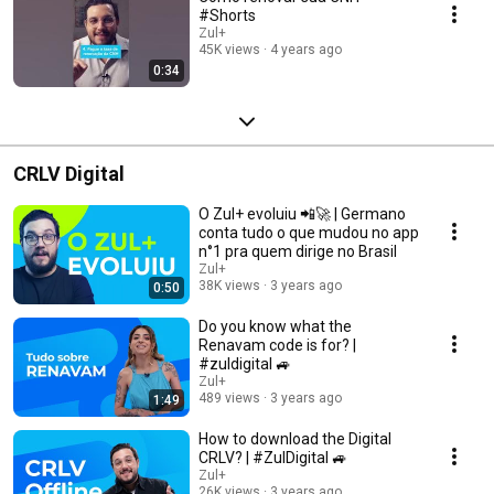
#Shorts
Zul+
45K views
4 years ago
0:34
CRLV Digital
O Zul+ evoluiu 📲🚀 | Germano
conta tudo o que mudou no app
n°1 pra quem dirige no Brasil
Zul+
38K views
3 years ago
0:50
Do you know what the
Renavam code is for? |
#zuldigital 🚙
Zul+
489 views
3 years ago
1:49
How to download the Digital
CRLV? | #ZulDigital 🚙
Zul+
26K views
3 years ago