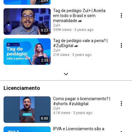
2:33
Tag de pedágio Zul+ | Aceita
em todo o Brasil e sem
mensalidade 🚙
Zul+
339K views
3 years ago
0:27
Tag de pedágio vale a pena? |
#ZulDigital 🚙
Zul+
21K views
3 years ago
2:33
Licenciamento
Como pagar o licenciamento? |
#shorts #zuldigital
Zul+
4.1K views
3 years ago
0:40
IPVA e Licenciamento são a