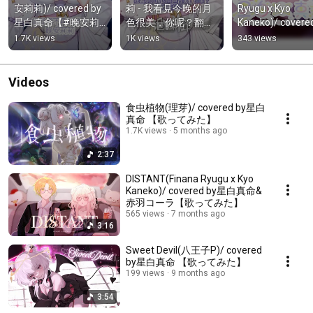
安莉莉)/ covered by 
莉 - 我看見今晚的月
Ryugu x Kyo 
星白真命【#晚安莉
色很美，你呢？翻唱 
Kaneko)/ covere
莉 #NoMoreGN  #當
#shorts 【星白真命| 
星白真命&赤羽コ
1.7K views
1K views
343 views
我們不再說晚安 #晚
#香港Vtuber】 #流
ラ【#歌ってみた 
安 #香港Vtuber #流
行廣東歌 #粵語
#cover #covers
行廣東歌 #粵語 #翻
Videos
唱 #vtuber 】
食虫植物(理芽)/ covered by星白
真命 【歌ってみた】
1.7K views
5 months ago
2:37
DISTANT(Finana Ryugu x Kyo
Kaneko)/ covered by星白真命&
赤羽コーラ【歌ってみた】
565 views
7 months ago
3:16
Sweet Devil(八王子P)/ covered
by星白真命 【歌ってみた】
199 views
9 months ago
3:54