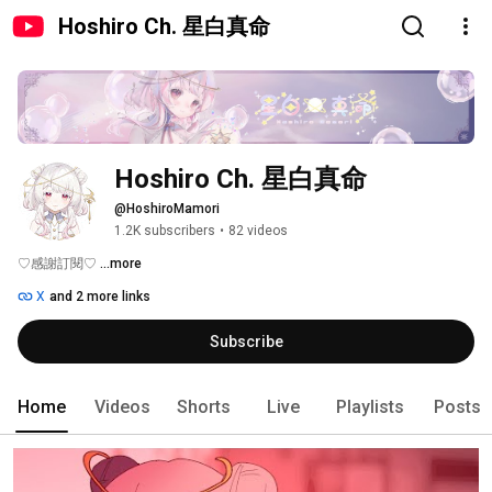
Hoshiro Ch. 星白真命
Hoshiro Ch. 星白真命
@HoshiroMamori
1.2K subscribers
•
82 videos
♡感謝訂閱♡ 
...more
X
and 2 more links
Subscribe
Home
Videos
Shorts
Live
Playlists
Posts