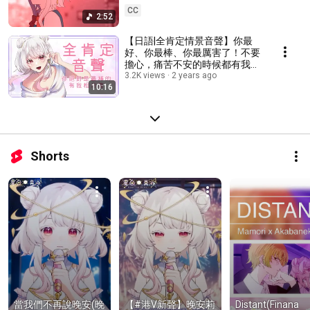
CC
2:52
【日語|全肯定情景音聲】你最
好、你最棒、你最厲害了！不要
擔心，痛苦不安的時候都有我陪
著你！あなたをひたすらほめ
3.2K views
2 years ago
10:16
て、ひたすら励ましていく【星
白真命|新人Vtuber】
Shorts
當我們不再說晚安(晚
【#港V新聲】晚安莉
Distant(Finana 