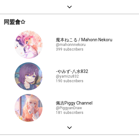
同盟會✩
魔本ねこる / Mahonn Nekoru
@mahonnnekoru
399 subscribers
-やみず-八水832
@yamizu832
190 subscribers
佩吉Piggy Channel
@PiggyanDraw
181 subscribers